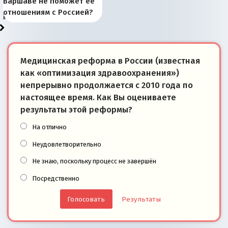
Запада рассказала о
перемены: 15 шагов к
Европы
сбрасывать балласт
года: первые уступки во
сегодня
Варшаве не поможет её
районы Баренцева
тем, что они -
«переобувании» хозяев
суверенной экономике
Анкориджа
внутренней политике
отношениям с Россией?
моря
победители
Медицинская реформа в России (известная
как «оптимизация здравоохранения»)
непрерывно продолжается с 2010 года по
настоящее время. Как Вы оцениваете
результаты этой реформы?
На отлично
Неудовлетворительно
Не знаю, поскольку процесс не завершён
Посредственно
Результаты