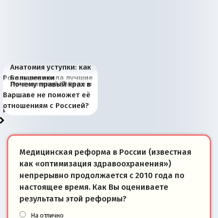
Анатомия уступки: как
Россия потеряла лучшие
Большевики
Киевская марионетка
В России назрели
Миграционный пожар
Россия начинает
Россия зимой 1904
Русская нация вчера и
Почему правый крах в
рыбопромысловые
отличаются от «Яблока»
Запада рассказала о
перемены: 15 шагов к
Европы
сбрасывать балласт
года: первые уступки во
сегодня
Варшаве не поможет её
районы Баренцева
тем, что они -
«переобувании» хозяев
суверенной экономике
Анкориджа
внутренней политике
отношениям с Россией?
моря
победители
Медицинская реформа в России (известная
как «оптимизация здравоохранения»)
непрерывно продолжается с 2010 года по
настоящее время. Как Вы оцениваете
результаты этой реформы?
На отлично