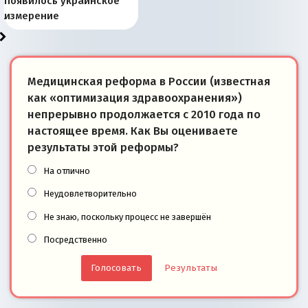
Запада рассказала о
перемены: 15 шагов к
Европы
сбрасывать балласт
года: первые уступки во
сегодня
Варшаве не поможет её
современной истории
появилось украинское
«переобувании» хозяев
суверенной экономике
Анкориджа
внутренней политике
отношениям с Россией?
Южной Осетии
измерение
Медицинская реформа в России (известная
как «оптимизация здравоохранения»)
непрерывно продолжается с 2010 года по
настоящее время. Как Вы оцениваете
результаты этой реформы?
На отлично
Неудовлетворительно
Не знаю, поскольку процесс не завершён
Посредственно
Результаты