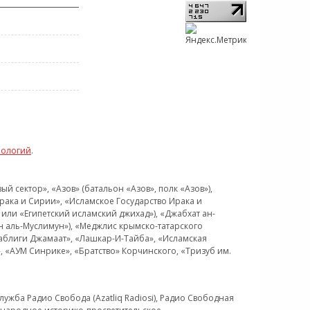
нологий
.
 сектор», «Азов» (батальон «Азов», полк «Азов»),
рака и Сирии», «Исламское Государство Ирака и
или «Египетский исламский джихад»), «Джабхат ан-
н аль-Муслимун»), «Меджлис крымско-татарского
Таблиги Джамаат», «Лашкар-И-Тайба», «Исламская
 «АУМ Синрике», «Братство» Корчинского, «Тризуб им.
ужба Радио Свобода (Azatliq Radiosi), Радио Свободная