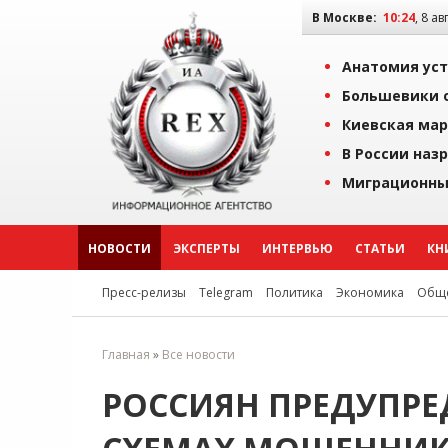
В Москве:
10:24
, 8 ав
Анатомия уст
Большевики о
Киевская мар
В России наз
Миграционны
НОВОСТИ
ЭКСПЕРТЫ
ИНТЕРВЬЮ
СТАТЬИ
КН
Пресс-релизы
Telegram
Политика
Экономика
Обще
Главная
»
Все новости
РОССИЯН ПРЕДУПР