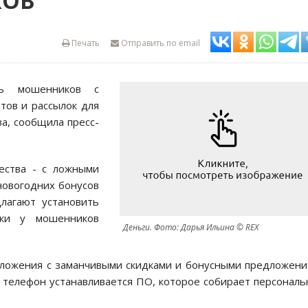
КОВ
Печать
Отправить по email
ть мошенников с
тов и рассылок для
а, сообщила пресс-
ества - с ложными
новогодних бонусов
лагают установить
зки у мошенников
Деньги. Фото: Дарья Ильина © REX
ложения с заманчивыми скидками и бонусными предложен
а телефон устанавливается ПО, которое собирает персонал