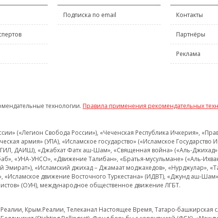
Подписка по email
Контакты
спертов
Партнёры
Реклама
омендательные технологии.
Правила применения рекомендательных тех
и» («Легион Свобода России»), «Чеченская Республика Ичкерия», «Правый
еская армия» (УПА), «Исламское государство» («Исламское Государство И
 ИГИЛ, ДАИШ), «Джабхат Фатх аш-Шам», «Священная война» («Аль-Джихад» 
аб», «УНА-УНСО», «Движение Талибан», «Братья-мусульмане» («Аль-Ихва
кий Эмират»), «Исламский джихад – Джамаат моджахедов», «Нурджулар», «
», «Исламское движение Восточного Туркестана» (ИДВТ), «Джунд аш-Шам»,
истов» (ОУН), международное общественное движение ЛГБТ.
з.Реалии, Крым.Реалии, Телеканал Настоящее Время, Татаро-башкирская сл