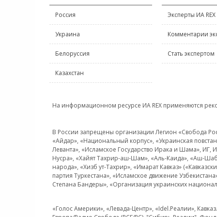
Россия
Эксперты ИА REX
Украина
Комментарии эк
Белоруссия
Стать экспертом
Казахстан
На информационном ресурсе ИА REX применяются рек
В России запрещены организации Легион «Свобода Росси
«Айдар», «Национальный корпус», «Украинская повстанч
Леванта», «Исламское Государство Ирака и Шама», ИГ,
Нусра», «Хайят Тахрир-аш-Шам», «Аль-Каида», «Аш-Шаб
народа», «Хизб ут-Тахрир», «Имарат Кавказ» («Кавказс
партия Туркестана», «Исламское движение Узбекистана
Степана Бандеры», «Организация украинских национал
«Голос Америки», «Левада-Центр», «Idel.Реалии», Кавка