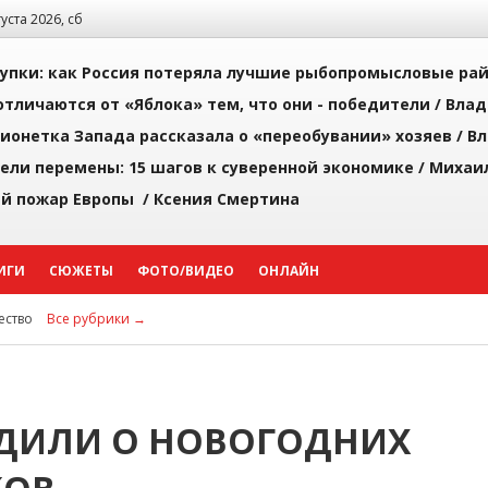
густа 2026, сб
упки: как Россия потеряла лучшие рыбопромысловые ра
тличаются от «Яблока» тем, что они - победители /
Влад
ионетка Запада рассказала о «переобувании» хозяев /
Вл
рели перемены: 15 шагов к суверенной экономике /
Михаи
й пожар Европы /
Ксения Смертина
ИГИ
СЮЖЕТЫ
ФОТО/ВИДЕО
ОНЛАЙН
ство
Все рубрики →
ЕДИЛИ О НОВОГОДНИХ