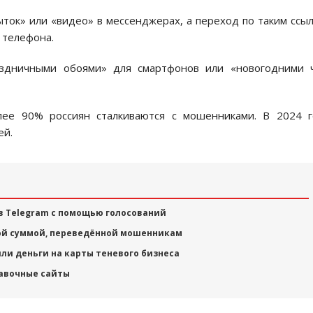
ток» или «видео» в мессенджерах, а переход по таким ссы
 телефона.
аздничными обоями» для смартфонов или «новогодними ч
лее 90% россиян сталкиваются с мошенниками. В 2024 г
ей.
в Telegram с помощью голосований
шой суммой, переведённой мошенникам
ли деньги на карты теневого бизнеса
авочные сайты