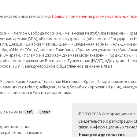
омендательные технологии.
Правила применения рекомендательных тех
и» («Легион Свобода России»), «Чеченская Республика Ичкерия», «Правый
еская армия» (УПА), «Исламское государство» («Исламское Государство И
 ИГИЛ, ДАИШ), «Джабхат Фатх аш-Шам», «Священная война» («Аль-Джихад» 
аб», «УНА-УНСО», «Движение Талибан», «Братья-мусульмане» («Аль-Ихва
кий Эмират»), «Исламский джихад – Джамаат моджахедов», «Нурджулар», «
», «Исламское движение Восточного Туркестана» (ИДВТ), «Джунд аш-Шам»,
истов» (ОУН), международное общественное движение ЛГБТ.
з.Реалии, Крым.Реалии, Телеканал Настоящее Время, Татаро-башкирская сл
Беллингкет (Stichting Bellingcat), Фонд борьбы с коррупцией (ФБК), «Ме
иал» признаны в России иноагентами.
, и нажмите
+
.
Ctrl
Enter
© 2009-2026 Информационное а
Свидетельство о регистрации 
 ориентированы
связи, информационных технол
 за рубежом, знакомим
Номер свидетельства