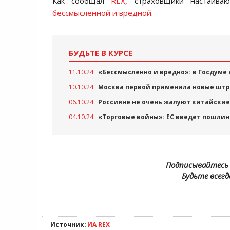
Как сообщал
REX
, страховщики настаива
бессмысленной и вредной
.
БУДЬТЕ В КУРСЕ
11.10.24
«Бессмысленно и вредно»: в Госдуме
10.10.24
Москва первой применила новые шт
06.10.24
Россияне не очень жалуют китайские
04.10.24
«Торговые войны»: ЕС введет пошлин
Подписывайтесь 
Будьте всегд
Источник:
ИА REX