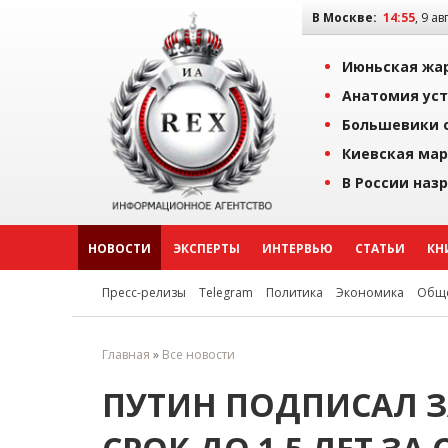
В Москве:
14:55
, 9 ав
Июньская жар
Анатомия уст
Большевики о
Киевская мар
В России наз
НОВОСТИ
ЭКСПЕРТЫ
ИНТЕРВЬЮ
СТАТЬИ
КН
Пресс-релизы
Telegram
Политика
Экономика
Обще
Главная
»
Все новости
ПУТИН ПОДПИСАЛ З