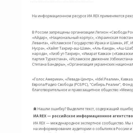
На информационном ресурсе ИА REX применяются рек
В России запрещены организации Легион «Свобода Росси
«Айдар», «Национальный корпус», «Украинская повстанч
Леванта», «Исламское Государство Ирака и Шама», ИГ,
Нусра», «Хайят Тахрир-аш-Шам», «Аль-Каида», «Аш-Шаб
народа», «Хизб ут-Тахрир», «Имарат Кавказ» («Кавказс
партия Туркестана», «Исламское движение Узбекистана
Степана Бандеры», «Организация украинских национал
«Голос Америки», «Левада-Центр», «Idel.Реалии», Кавка
Европа/Радио Свобода (PCE/PC), "Сибирь.Реалии", Фонд 
благотворительное и правозащитное общество «Мемор
Нашли ошибку? Выделите текст, содержащий ошибку
ИА REX — российское информационное агентство
ИА REX — международное экспертное сообщество. Мы
на информирование аудитории о событиях в России и