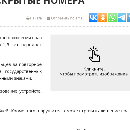
А СКРЫТЫЕ НОМЕРА
Печать
Отправить по email
кон о лишении прав
 1,5 лет, передает
льцев за повторное
з государственных
нными знаками.
зование устройств,
блей. Кроме того, нарушителю может грозить лишение пра