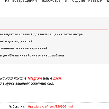
ют на возвращении техосмотра. В Госдуме назвали и
 не видят оснований для возвращения техосмотра
рафы для водителей
 машины, а какие варианты?
ы до 45% на китайские электромобили
на наш канал в
Telegram
или в
Дзен
.
а в курсе главных событий дня.
Ссылка:
https://iarex.ru/news/139966.html