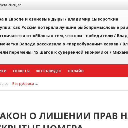
густа 2026, вс
а в Европе и озоновые дыры /
Владимир Сывороткин
упки: как Россия потеряла лучшие рыбопромысловые ра
тличаются от «Яблока» тем, что они - победители /
Влад
ионетка Запада рассказала о «переобувании» хозяев /
Вл
рели перемены: 15 шагов к суверенной экономике /
Михаи
ИГИ
СЮЖЕТЫ
ФОТО/ВИДЕО
ОНЛАЙН
ство
Все рубрики →
АКОН О ЛИШЕНИИ ПРАВ Н