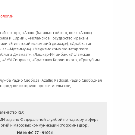
нологий
.
 сектор», «Азов» (батальон «Азов», полк «Азов»),
рака и Сирии», «Исламское Государство Ирака и
или «Египетский исламский джихад»), «Джабхат ан-
н аль-Муслимун»), «Меджлис крымско-татарского
Таблиги Джамаат», «Лашкар-И-Тайба», «Исламская
 «АУМ Синрике», «Братство» Корчинского, «Тризуб им.
ужба Радио Свобода (Azatliq Radiosi), Радио Свободная
ждународное историко-просветительское,
гентство REX
СМИ выдано Федеральной службой по надзору в сфере
огий и массовых коммуникаций (Роскомнадзор).
ИА № ФС 77 - 91094