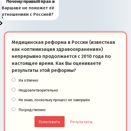
Киевская марионетка
В России назрели
Миграционный пожар
Россия начинает
Россия зимой 1904
Русская нация вчера и
Почему правый крах в
рыбопромысловые
отличаются от «Яблока»
Запада рассказала о
перемены: 15 шагов к
Европы
сбрасывать балласт
года: первые уступки во
сегодня
Варшаве не поможет её
районы Баренцева
тем, что они -
«переобувании» хозяев
суверенной экономике
Анкориджа
внутренней политике
отношениям с Россией?
моря
победители
Медицинская реформа в России (известная
как «оптимизация здравоохранения»)
непрерывно продолжается с 2010 года по
настоящее время. Как Вы оцениваете
результаты этой реформы?
На отлично
Неудовлетворительно
Не знаю, поскольку процесс не завершён
Посредственно
Результаты