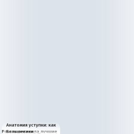
Анатомия уступки: как
Россия потеряла лучшие
Большевики