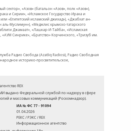
 сектор», «Азов» (батальон «Азов», полк «Азов»),
рака и Сирии», «Исламское Государство Ирака и
или «Египетский исламский джихад»), «Джабхат ан-
н аль-Муслимун»), «Меджлис крымско-татарского
Таблиги Джамаат», «Лашкар-И-Тайба», «Исламская
 «АУМ Синрике», «Братство» Корчинского, «Тризуб им.
ужба Радио Свобода (Azatliq Radiosi), Радио Свободная
ждународное историко-просветительское,
гентство REX
СМИ выдано Федеральной службой по надзору в сфере
огий и массовых коммуникаций (Роскомнадзор).
ИА № ФС 77 - 91094
01.04.2026
РЕКС / РЭКС / REX
Информационное агентство
держать информацию 18+