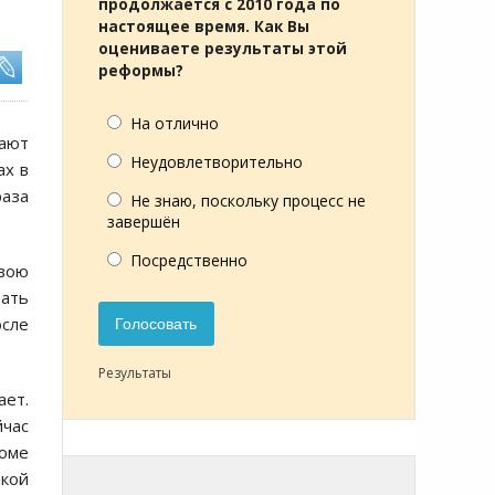
продолжается с 2010 года по
настоящее время. Как Вы
оцениваете результаты этой
реформы?
На отлично
щают
Неудовлетворительно
ах в
раза
Не знаю, поскольку процесс не
завершён
Посредственно
свою
вать
осле
Голосовать
Результаты
ает.
йчас
роме
акой