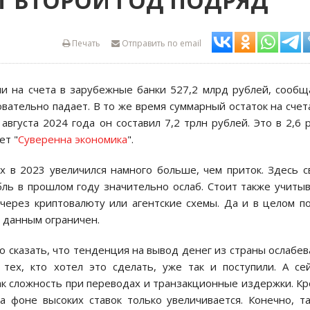
Т ВТОРОЙ ГОД ПОДРЯД
Печать
Отправить по email
ли на счета в зарубежные банки 527,2 млрд рублей, сооб
овательно падает. В то же время суммарный остаток на счет
августа 2024 года он составил 7,2 трлн рублей. Это в 2,6 
ет "
Суверенна экономика
".
х в 2023 увеличился намного больше, чем приток. Здесь 
бль в прошлом году значительно ослаб. Стоит также учиты
через криптовалюту или агентские схемы. Да и в целом п
 данным ограничен.
о сказать, что тенденция на вывод денег из страны ослабев
ех, кто хотел это сделать, уже так и поступили. А се
ак сложность при переводах и транзакционные издержки. К
а фоне высоких ставок только увеличивается. Конечно, т