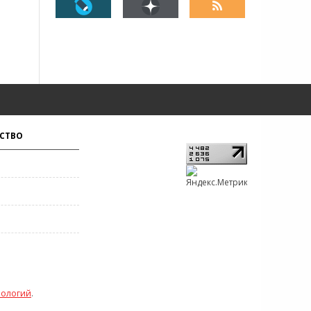
СТВО
нологий
.