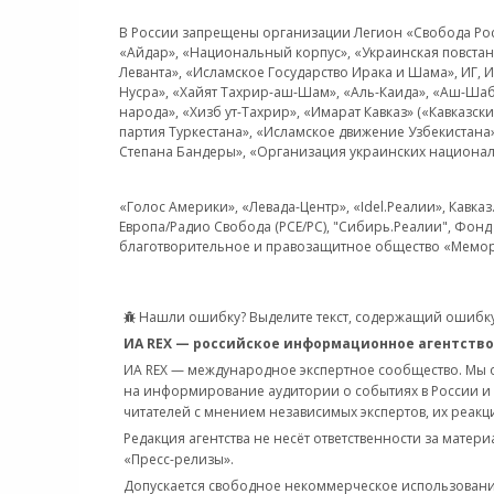
В России запрещены организации Легион «Свобода Росси
«Айдар», «Национальный корпус», «Украинская повстанч
Леванта», «Исламское Государство Ирака и Шама», ИГ,
Нусра», «Хайят Тахрир-аш-Шам», «Аль-Каида», «Аш-Шаб
народа», «Хизб ут-Тахрир», «Имарат Кавказ» («Кавказс
партия Туркестана», «Исламское движение Узбекистана
Степана Бандеры», «Организация украинских национал
«Голос Америки», «Левада-Центр», «Idel.Реалии», Кавка
Европа/Радио Свобода (PCE/PC), "Сибирь.Реалии", Фонд 
благотворительное и правозащитное общество «Мемор
Нашли ошибку? Выделите текст, содержащий ошибку
ИА REX — российское информационное агентство
ИА REX — международное экспертное сообщество. Мы
на информирование аудитории о событиях в России и
читателей с мнением независимых экспертов, их реакци
Редакция агентства не несёт ответственности за матер
«Пресс-релизы».
Допускается свободное некоммерческое использовани