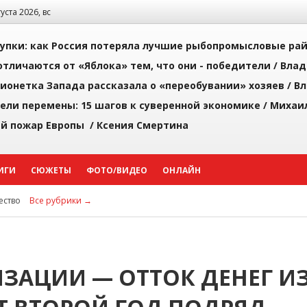
густа 2026, вс
упки: как Россия потеряла лучшие рыбопромысловые ра
тличаются от «Яблока» тем, что они - победители /
Влад
ионетка Запада рассказала о «переобувании» хозяев /
Вл
рели перемены: 15 шагов к суверенной экономике /
Михаи
й пожар Европы /
Ксения Смертина
ИГИ
СЮЖЕТЫ
ФОТО/ВИДЕО
ОНЛАЙН
ство
Все рубрики →
ЗАЦИИ — ОТТОК ДЕНЕГ И