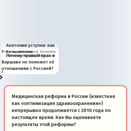
Анатомия уступки: как
Россия потеряла лучшие
Большевики
Киевская марионетка
В России назрели
Миграционный пожар
Россия начинает
Россия зимой 1904
Русская нация вчера и
Почему правый крах в
рыбопромысловые
отличаются от «Яблока»
Запада рассказала о
перемены: 15 шагов к
Европы
сбрасывать балласт
года: первые уступки во
сегодня
Варшаве не поможет её
районы Баренцева
тем, что они -
«переобувании» хозяев
суверенной экономике
Анкориджа
внутренней политике
отношениям с Россией?
моря
победители
Медицинская реформа в России (известная
как «оптимизация здравоохранения»)
непрерывно продолжается с 2010 года по
настоящее время. Как Вы оцениваете
результаты этой реформы?