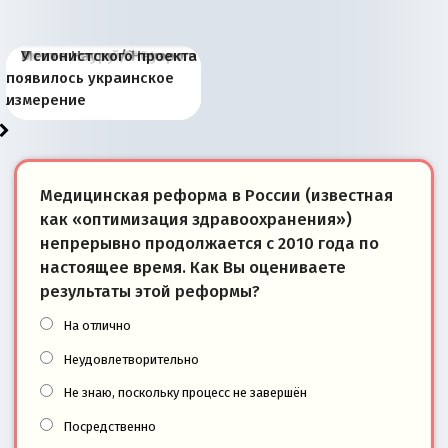
Киевская марионетка
В России назрели
Миграционный пожар
Россия начинает
Россия зимой 1904
Русская нация вчера и
Почему правый крах в
Место Науру / Науэро в
У сионистского проекта
Запада рассказала о
перемены: 15 шагов к
Европы
сбрасывать балласт
года: первые уступки во
сегодня
Варшаве не поможет её
современной истории
появилось украинское
«переобувании» хозяев
суверенной экономике
Анкориджа
внутренней политике
отношениям с Россией?
Южной Осетии
измерение
Медицинская реформа в России (известная
как «оптимизация здравоохранения»)
непрерывно продолжается с 2010 года по
настоящее время. Как Вы оцениваете
результаты этой реформы?
На отлично
Неудовлетворительно
Не знаю, поскольку процесс не завершён
Посредственно