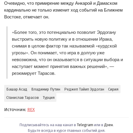
Очевидно, что примирение между Анкарой и Дамаском
кардинально не только изменит ход событий на Ближнем
Востоке, отмечает он.
«Более того, это потенциально позволит Эрдогану
выстроить новую политику и в отношении Ирака,
снимая в целом фактор так называемой «курдской
угрозы». Он понимает, что игра в долгую уже
невозможна, что он оказывается в ситуации выбора и
наступает момент принятия важных решений», —
резюмирует Тарасов.
Башар Асад
Владимир Путин
Реджеп Тайип Эрдоган
Сирия
Станислав Тарасов
Турция
Источник:
REX
Подписывайтесь на наш канал в
Telegram
или в
Дзен
.
Будьте всегда в курсе главных событий дня.