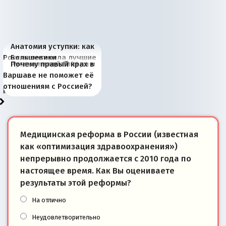
Анатомия уступки: как
Россия потеряла лучшие
Большевики
Киевская марионетка
В России назрели
Миграционный пожар
Россия начинает
Россия зимой 1904
Русская нация вчера и
Почему правый крах в
рыбопромысловые
отличаются от «Яблока»
Запада рассказала о
перемены: 15 шагов к
Европы
сбрасывать балласт
года: первые уступки во
сегодня
Варшаве не поможет её
районы Баренцева
тем, что они -
«переобувании» хозяев
суверенной экономике
Анкориджа
внутренней политике
отношениям с Россией?
моря
победители
Медицинская реформа в России (известная
как «оптимизация здравоохранения»)
непрерывно продолжается с 2010 года по
настоящее время. Как Вы оцениваете
результаты этой реформы?
На отлично
Неудовлетворительно