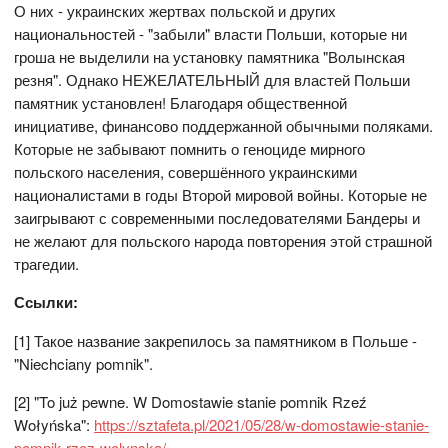
О них - украинских жертвах польской и других
национальностей - "забыли" власти Польши, которые ни
гроша не выделили на установку памятника "Волынская
резня". Однако НЕЖЕЛАТЕЛЬНЫЙ для властей Польши
памятник установлен! Благодаря общественной
инициативе, финансово поддержанной обычными поляками.
Которые не забывают помнить о геноциде мирного
польского населения, совершённого украинскими
националистами в годы Второй мировой войны. Которые не
заигрывают с современными последователями Бандеры и
не желают для польского народа повторения этой страшной
трагедии.
Ссылки:
[1] Такое название закрепилось за памятником в Польше -
"Niechciany pomnik".
[2] "To już pewne. W Domostawie stanie pomnik Rzeź
Wołyńska":
https://sztafeta.pl/2021/05/28/w-domostawie-stanie-
pomnik-rzez-wolynska/