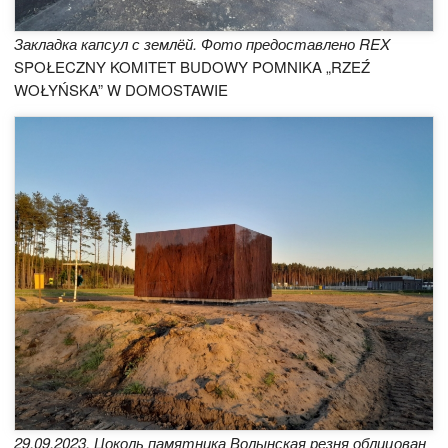
Закладка капсул с землёй. Фото предоставлено REX
SPOŁECZNY KOMITET BUDOWY POMNIKA „RZEŹ
WOŁYŃSKA” W DOMOSTAWIE
29.09.2023. Цоколь памятника Волынская резня облицован