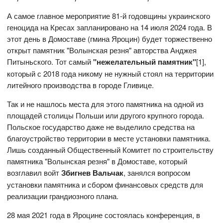
А самое главное мероприятие 81-й годовщины украинского
геноцида на Кресах запланировано на 14 июля 2024 года. В
этот день в Домоставе (гмина Яроцин) будет торжественно
открыт памятник "Волынская резня" авторства Анджея
Питыньского. Тот самый
"нежелательный памятник"
[1],
который с 2018 года никому не нужный стоял на территории
литейного производства в городе Гливице.
Так и не нашлось места для этого памятника на одной из
площадей столицы Польши или другого крупного города.
Польское государство даже не выделило средства на
благоустройство территории в месте установки памятника.
Лишь созданный Общественный Комитет по строительству
памятника "Волынская резня" в Домоставе, который
возглавил войт
Збигнев Вальчак
, занялся вопросом
установки памятника и сбором финансовых средств для
реализации грандиозного плана.
28 мая 2021 года в Яроцине состоялась конференция, в