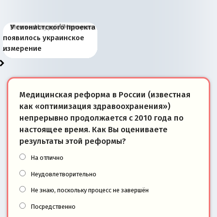
Киевская марионетка
В России назрели
Миграционный пожар
Россия начинает
Россия зимой 1904
Русская нация вчера и
Почему правый крах в
Место Науру / Науэро в
У сионистского проекта
Запада рассказала о
перемены: 15 шагов к
Европы
сбрасывать балласт
года: первые уступки во
сегодня
Варшаве не поможет её
современной истории
появилось украинское
«переобувании» хозяев
суверенной экономике
Анкориджа
внутренней политике
отношениям с Россией?
Южной Осетии
измерение
Медицинская реформа в России (известная
как «оптимизация здравоохранения»)
непрерывно продолжается с 2010 года по
настоящее время. Как Вы оцениваете
результаты этой реформы?
На отлично
Неудовлетворительно
Не знаю, поскольку процесс не завершён
Посредственно