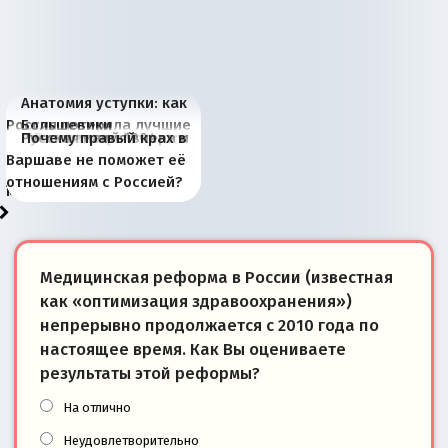
Анатомия уступки: как
Россия потеряла лучшие
Большевики
Киевская марионетка
В России назрели
Миграционный пожар
Россия начинает
Россия зимой 1904
Русская нация вчера и
Почему правый крах в
рыбопромысловые
отличаются от «Яблока»
Запада рассказала о
перемены: 15 шагов к
Европы
сбрасывать балласт
года: первые уступки во
сегодня
Варшаве не поможет её
районы Баренцева
тем, что они -
«переобувании» хозяев
суверенной экономике
Анкориджа
внутренней политике
отношениям с Россией?
моря
победители
Медицинская реформа в России (известная
как «оптимизация здравоохранения»)
непрерывно продолжается с 2010 года по
настоящее время. Как Вы оцениваете
результаты этой реформы?
На отлично
Неудовлетворительно