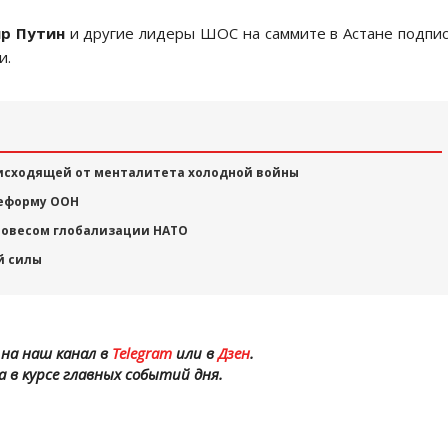
р Путин
и другие лидеры ШОС на саммите в Астане подпи
и.
 исходящей от менталитета холодной войны
еформу ООН
вовесом глобализации НАТО
й силы
на наш канал в
Telegram
или в
Дзен
.
а в курсе главных событий дня.