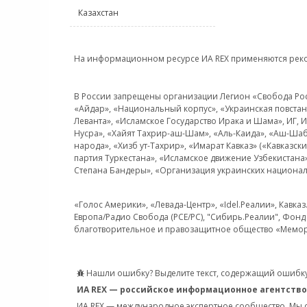
Казахстан
На информационном ресурсе ИА REX применяются рек
В России запрещены организации Легион «Свобода Росси
«Айдар», «Национальный корпус», «Украинская повстанч
Леванта», «Исламское Государство Ирака и Шама», ИГ,
Нусра», «Хайят Тахрир-аш-Шам», «Аль-Каида», «Аш-Шаб
народа», «Хизб ут-Тахрир», «Имарат Кавказ» («Кавказс
партия Туркестана», «Исламское движение Узбекистана
Степана Бандеры», «Организация украинских национал
«Голос Америки», «Левада-Центр», «Idel.Реалии», Кавка
Европа/Радио Свобода (PCE/PC), "Сибирь.Реалии", Фонд 
благотворительное и правозащитное общество «Мемор
Нашли ошибку? Выделите текст, содержащий ошибку
ИА REX — российское информационное агентство
ИА REX — международное экспертное сообщество. Мы