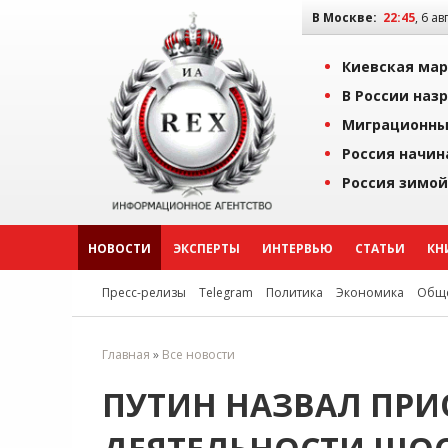
В Москве:
22:45
, 6 ав
Киевская мар
В России наз
Миграционны
Россия начин
Россия зимой
НОВОСТИ
ЭКСПЕРТЫ
ИНТЕРВЬЮ
СТАТЬИ
КН
Пресс-релизы
Telegram
Политика
Экономика
Обще
Главная
»
Все новости
ПУТИН НАЗВАЛ ПРИ