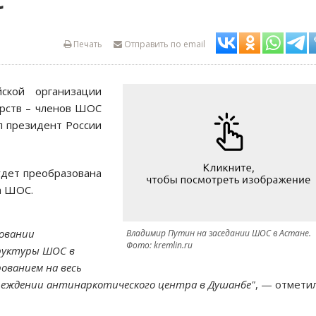
С
Печать
Отправить по email
ской организации
арств – членов ШОС
л президент России
удет преобразована
а ШОС.
зовании
Владимир Путин на заседании ШОС в Астане.
Фото: kremlin.ru
руктуры ШОС в
ованием на весь
чреждении антинаркотического центра в Душанбе"
, — отмети