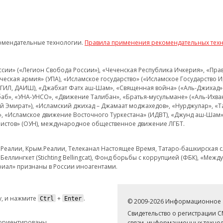
омендательные технологии.
Правила применения рекомендательных тех
и» («Легион Свобода России»), «Чеченская Республика Ичкерия», «Правый
еская армия» (УПА), «Исламское государство» («Исламское Государство И
 ИГИЛ, ДАИШ), «Джабхат Фатх аш-Шам», «Священная война» («Аль-Джихад» 
аб», «УНА-УНСО», «Движение Талибан», «Братья-мусульмане» («Аль-Ихва
кий Эмират»), «Исламский джихад – Джамаат моджахедов», «Нурджулар», «
», «Исламское движение Восточного Туркестана» (ИДВТ), «Джунд аш-Шам»,
истов» (ОУН), международное общественное движение ЛГБТ.
з.Реалии, Крым.Реалии, Телеканал Настоящее Время, Татаро-башкирская сл
Беллингкет (Stichting Bellingcat), Фонд борьбы с коррупцией (ФБК), «Ме
иал» признаны в России иноагентами.
, и нажмите
+
.
Ctrl
Enter
© 2009-2026 Информационное а
Свидетельство о регистрации 
 ориентированы
связи, информационных технол