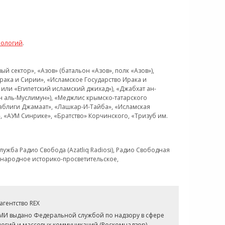
нологий
.
 сектор», «Азов» (батальон «Азов», полк «Азов»),
рака и Сирии», «Исламское Государство Ирака и
или «Египетский исламский джихад»), «Джабхат ан-
н аль-Муслимун»), «Меджлис крымско-татарского
Таблиги Джамаат», «Лашкар-И-Тайба», «Исламская
 «АУМ Синрике», «Братство» Корчинского, «Тризуб им.
ужба Радио Свобода (Azatliq Radiosi), Радио Свободная
ждународное историко-просветительское,
гентство REX
СМИ выдано Федеральной службой по надзору в сфере
огий и массовых коммуникаций (Роскомнадзор).