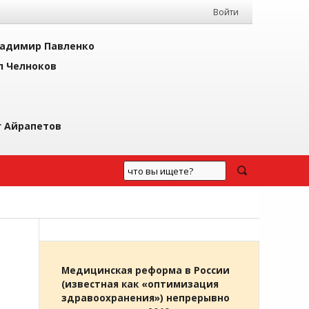
Войти
адимир Павленко
л Челноков
г Айрапетов
Медицинская реформа в России
(известная как «оптимизация
здравоохранения») непрерывно