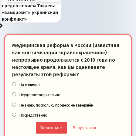
В России назрели
Миграционный пожар
Россия начинает
Россия зимой 1904
Русская нация вчера и
Почему правый крах в
Место Науру / Науэро в
У сионистского проекта
предложением Токаева
перемены: 15 шагов к
Европы
сбрасывать балласт
года: первые уступки во
сегодня
Варшаве не поможет её
современной истории
появилось украинское
«заморозить украинский
суверенной экономике
Анкориджа
внутренней политике
отношениям с Россией?
Южной Осетии
измерение
конфликт»
Медицинская реформа в России (известная
как «оптимизация здравоохранения»)
непрерывно продолжается с 2010 года по
настоящее время. Как Вы оцениваете
результаты этой реформы?
На отлично
Неудовлетворительно
Не знаю, поскольку процесс не завершён
Посредственно
Результаты