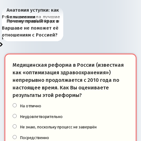
Анатомия уступки: как
Россия потеряла лучшие
Большевики
Киевская марионетка
В России назрели
Миграционный пожар
Россия начинает
Россия зимой 1904
Русская нация вчера и
Почему правый крах в
рыбопромысловые
отличаются от «Яблока»
Запада рассказала о
перемены: 15 шагов к
Европы
сбрасывать балласт
года: первые уступки во
сегодня
Варшаве не поможет её
районы Баренцева
тем, что они -
«переобувании» хозяев
суверенной экономике
Анкориджа
внутренней политике
отношениям с Россией?
моря
победители
Медицинская реформа в России (известная
как «оптимизация здравоохранения»)
непрерывно продолжается с 2010 года по
настоящее время. Как Вы оцениваете
результаты этой реформы?
На отлично
Неудовлетворительно
Не знаю, поскольку процесс не завершён
Посредственно