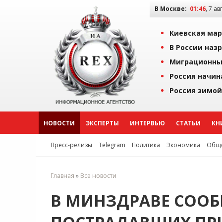
В Москве:
01:46
, 7 ав
Киевская мар
В России наз
Миграционны
Россия начин
Россия зимой
НОВОСТИ
ЭКСПЕРТЫ
ИНТЕРВЬЮ
СТАТЬИ
КН
Пресс-релизы
Telegram
Политика
Экономика
Обще
Главная
»
Все новости
В МИНЗДРАВЕ СООБ