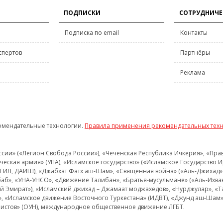
ПОДПИСКИ
СОТРУДНИЧЕ
Подписка по email
Контакты
спертов
Партнёры
Реклама
омендательные технологии.
Правила применения рекомендательных тех
и» («Легион Свобода России»), «Чеченская Республика Ичкерия», «Правый
еская армия» (УПА), «Исламское государство» («Исламское Государство И
 ИГИЛ, ДАИШ), «Джабхат Фатх аш-Шам», «Священная война» («Аль-Джихад» 
аб», «УНА-УНСО», «Движение Талибан», «Братья-мусульмане» («Аль-Ихва
кий Эмират»), «Исламский джихад – Джамаат моджахедов», «Нурджулар», «
», «Исламское движение Восточного Туркестана» (ИДВТ), «Джунд аш-Шам»,
истов» (ОУН), международное общественное движение ЛГБТ.