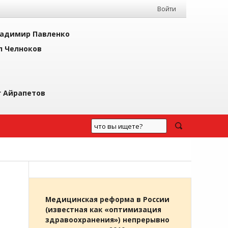
Войти
адимир Павленко
л Челноков
г Айрапетов
Медицинская реформа в России
(известная как «оптимизация
здравоохранения») непрерывно