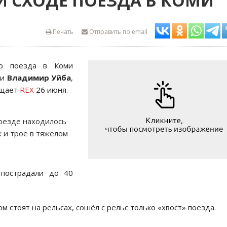
 СХОДЕ ПОЕЗДА В КОМИ
Печать
Отправить по email
го поезда в Коми
ки
Владимир Уйба
,
бщает
REX
26 июня.
поезде находилось
 и трое в тяжелом
 пострадали до 40
ом стоят на рельсах, сошёл с рельс только «хвост» поезда.