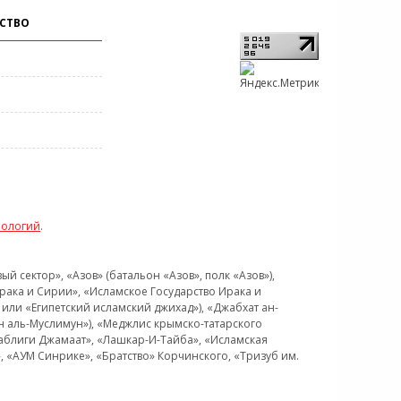
СТВО
нологий
.
 сектор», «Азов» (батальон «Азов», полк «Азов»),
рака и Сирии», «Исламское Государство Ирака и
или «Египетский исламский джихад»), «Джабхат ан-
н аль-Муслимун»), «Меджлис крымско-татарского
Таблиги Джамаат», «Лашкар-И-Тайба», «Исламская
 «АУМ Синрике», «Братство» Корчинского, «Тризуб им.