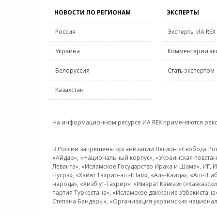
НОВОСТИ ПО РЕГИОНАМ
ЭКСПЕРТЫ
Россия
Эксперты ИА REX
Украина
Комментарии эк
Белоруссия
Стать экспертом
Казахстан
На информационном ресурсе ИА REX применяются рек
В России запрещены организации Легион «Свобода Росси
«Айдар», «Национальный корпус», «Украинская повстанч
Леванта», «Исламское Государство Ирака и Шама», ИГ,
Нусра», «Хайят Тахрир-аш-Шам», «Аль-Каида», «Аш-Шаб
народа», «Хизб ут-Тахрир», «Имарат Кавказ» («Кавказс
партия Туркестана», «Исламское движение Узбекистана
Степана Бандеры», «Организация украинских национал