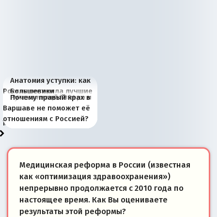
Анатомия уступки: как
Россия потеряла лучшие
Большевики
Киевская марионетка
В России назрели
Миграционный пожар
Россия начинает
Россия зимой 1904
Русская нация вчера и
Почему правый крах в
рыбопромысловые
отличаются от «Яблока»
Запада рассказала о
перемены: 15 шагов к
Европы
сбрасывать балласт
года: первые уступки во
сегодня
Варшаве не поможет её
районы Баренцева
тем, что они -
«переобувании» хозяев
суверенной экономике
Анкориджа
внутренней политике
отношениям с Россией?
моря
победители
Медицинская реформа в России (известная
как «оптимизация здравоохранения»)
непрерывно продолжается с 2010 года по
настоящее время. Как Вы оцениваете
результаты этой реформы?