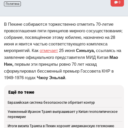
0
Политика
В Пекине собираются торжественно отметить 70-летие
провозглашения пяти принципов мирного сосуществования;
собрание, посвящённое этому юбилею, назначено на 28
июня и явится частью соответствующего комплекса
мероприятий. Как
отмечает
25 июня
Синьхуа,
ссылаясь на
заявление официального представителя МИД Китая
Мао
Нин,
первым эти принципы ровно 70 лет назад
сформулировал бессменный премьер Госсовета КНР в
1949-1976 годах
Чжоу Эньлай
.
Ещё по теме
Евразийская система безопасности обретает контур
Униженный Ираном Трамп выпрашивает у Китая геополитическое
перемирие
Итоги визита Трампа в Пекин хоронят американскую гегемонию