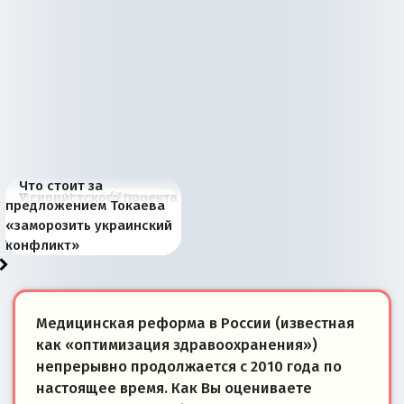
Что стоит за
В России назрели
Миграционный пожар
Россия начинает
Россия зимой 1904
Русская нация вчера и
Почему правый крах в
Место Науру / Науэро в
У сионистского проекта
предложением Токаева
перемены: 15 шагов к
Европы
сбрасывать балласт
года: первые уступки во
сегодня
Варшаве не поможет её
современной истории
появилось украинское
«заморозить украинский
суверенной экономике
Анкориджа
внутренней политике
отношениям с Россией?
Южной Осетии
измерение
конфликт»
Медицинская реформа в России (известная
как «оптимизация здравоохранения»)
непрерывно продолжается с 2010 года по
настоящее время. Как Вы оцениваете