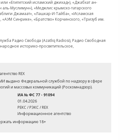
или «Египетский исламский джихад»), «Джабхат ан-
н аль-Муслимун»), «Меджлис крымско-татарского
Таблиги Джамаат», «Лашкар-И-Тайба», «Исламская
 «АУМ Синрике», «Братство» Корчинского, «Тризуб им.
ужба Радио Свобода (Azatliq Radiosi), Радио Свободная
ждународное историко-просветительское,
гентство REX
СМИ выдано Федеральной службой по надзору в сфере
огий и массовых коммуникаций (Роскомнадзор).
ИА № ФС 77 - 91094
01.04.2026
РЕКС / РЭКС / REX
Информационное агентство
держать информацию 18+