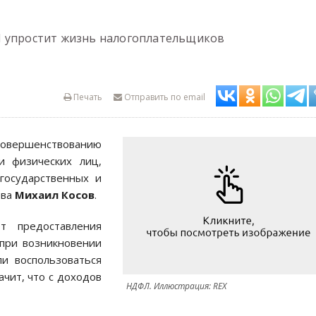
Л упростит жизнь налогоплательщиков
Печать
Отправить по email
совершенствованию
и физических лиц,
государственных и
ова
Михаил Косов
.
т предоставления
при возникновении
и воспользоваться
ачит, что с доходов
НДФЛ. Иллюстрация: REX