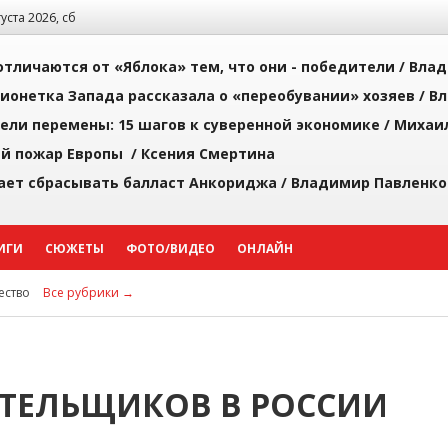
густа 2026, сб
тличаются от «Яблока» тем, что они - победители /
Влад
ионетка Запада рассказала о «переобувании» хозяев /
Вл
рели перемены: 15 шагов к суверенной экономике /
Михаи
й пожар Европы /
Ксения Смертина
ает сбрасывать балласт Анкориджа /
Владимир Павленко
ИГИ
СЮЖЕТЫ
ФОТО/ВИДЕО
ОНЛАЙН
ство
Все рубрики →
ТЕЛЬЩИКОВ В РОССИИ