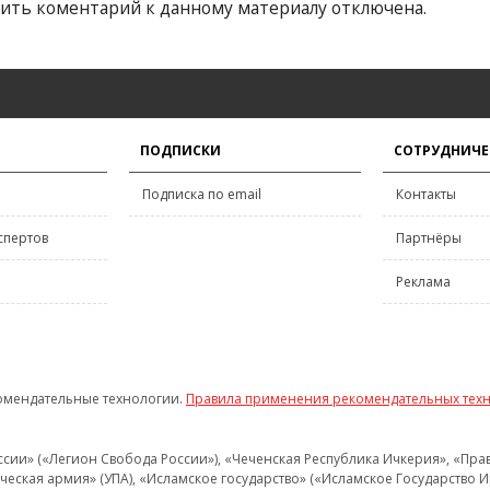
ить коментарий к данному материалу отключена.
ПОДПИСКИ
СОТРУДНИЧЕ
Подписка по email
Контакты
спертов
Партнёры
Реклама
омендательные технологии.
Правила применения рекомендательных тех
и» («Легион Свобода России»), «Чеченская Республика Ичкерия», «Правый
еская армия» (УПА), «Исламское государство» («Исламское Государство И