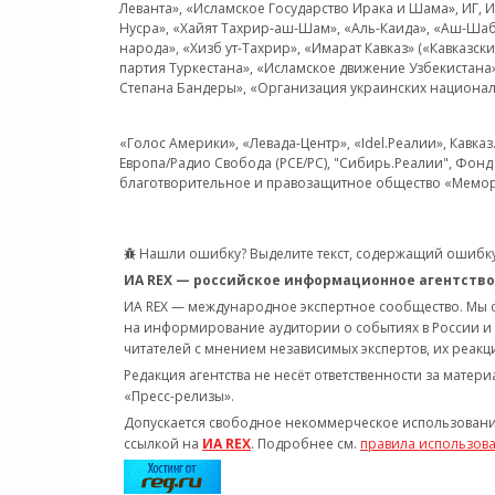
Леванта», «Исламское Государство Ирака и Шама», ИГ,
Нусра», «Хайят Тахрир-аш-Шам», «Аль-Каида», «Аш-Шаб
народа», «Хизб ут-Тахрир», «Имарат Кавказ» («Кавказс
партия Туркестана», «Исламское движение Узбекистана
Степана Бандеры», «Организация украинских национал
«Голос Америки», «Левада-Центр», «Idel.Реалии», Кавка
Европа/Радио Свобода (PCE/PC), "Сибирь.Реалии", Фонд 
благотворительное и правозащитное общество «Мемор
Нашли ошибку? Выделите текст, содержащий ошибку
ИА REX — российское информационное агентство
ИА REX — международное экспертное сообщество. Мы
на информирование аудитории о событиях в России и
читателей с мнением независимых экспертов, их реакци
Редакция агентства не несёт ответственности за матер
«Пресс-релизы».
Допускается свободное некоммерческое использовани
ссылкой на
ИА REX
. Подробнее см.
правила использов