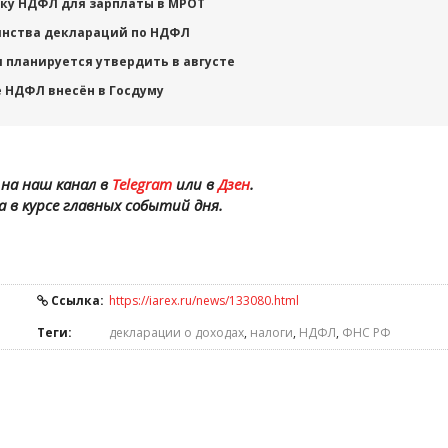
ку НДФЛ для зарплаты в МРОТ
инства деклараций по НДФЛ
и планируется утвердить в августе
 НДФЛ внесён в Госдуму
на наш канал в
Telegram
или в
Дзен
.
а в курсе главных событий дня.
Ссылка:
https://iarex.ru/news/133080.html
Теги:
декларации о доходах
,
налоги
,
НДФЛ
,
ФНС РФ