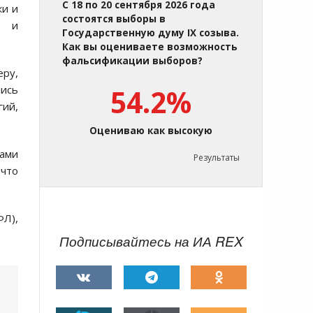
С 18 по 20 сентября 2026 года
ки и
состоятся выборы в
о и
Государственную думу IX созыва.
Как вы оцениваете возможность
фальсификации выборов?
ру,
лись
54.2%
гий,
Оцениваю как высокую
тами
Результаты
 что
ФЛ),
Подписывайтесь на ИА REX