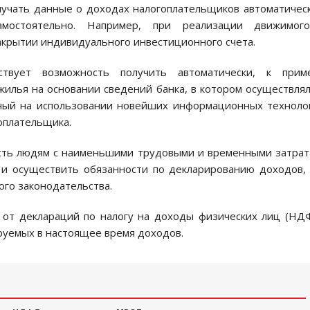
лучать данные о доходах налогоплательщиков автоматичес
самостоятельно. Например, при реализации движимог
крытии индивидуального инвестиционного счета.
вует возможность получить автоматически, к приме
илья на основании сведений банка, в котором осуществля
нный на использовании новейших информационных техноло
оплательщика.
сть людям с наименьшими трудовыми и временными затра
 и осуществить обязанности по декларированию доходов,
ого законодательства.
 от деклараций по налогу на доходы физических лиц (НД
руемых в настоящее время доходов.