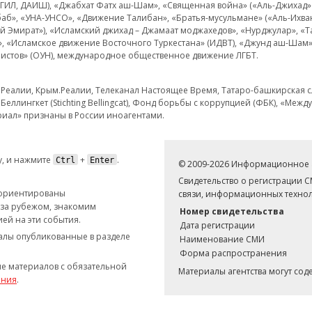
 ИГИЛ, ДАИШ), «Джабхат Фатх аш-Шам», «Священная война» («Аль-Джихад» 
аб», «УНА-УНСО», «Движение Талибан», «Братья-мусульмане» («Аль-Ихва
кий Эмират»), «Исламский джихад – Джамаат моджахедов», «Нурджулар», «
», «Исламское движение Восточного Туркестана» (ИДВТ), «Джунд аш-Шам»,
истов» (ОУН), международное общественное движение ЛГБТ.
з.Реалии, Крым.Реалии, Телеканал Настоящее Время, Татаро-башкирская сл
Беллингкет (Stichting Bellingcat), Фонд борьбы с коррупцией (ФБК), «Ме
иал» признаны в России иноагентами.
, и нажмите
+
.
Ctrl
Enter
© 2009-2026 Информационное а
Свидетельство о регистрации 
 ориентированы
связи, информационных технол
 за рубежом, знакомим
Номер свидетельства
ей на эти события.
Дата регистрации
иалы опубликованные в разделе
Наименование СМИ
Форма распространения
е материалов с обязательной
Материалы агентства могут со
ания
.