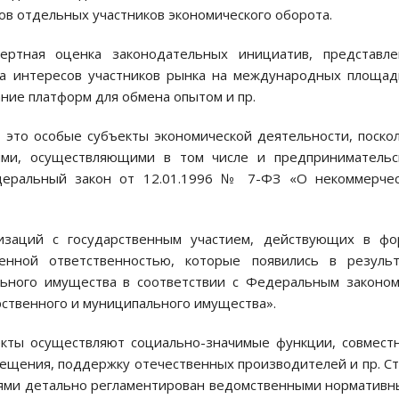
в отдельных участников экономического оборота.
пертная оценка законодательных инициатив, представле
та интересов участников рынка на международных площад
ние платформ для обмена опытом и пр.
 это особые субъекты экономической деятельности, поско
ями, осуществляющими в том числе и предпринимательс
деральный закон от 12.01.1996 № 7-ФЗ «О некоммерчес
изаций с государственным участием, действующих в фо
енной ответственностью, которые появились в результ
льного имущества в соответствии с Федеральным законо
рственного и муниципального имущества».
екты осуществляют социально-значимые функции, совмест
ещения, поддержку отечественных производителей и пр. С
ниями детально регламентирован ведомственными норматив