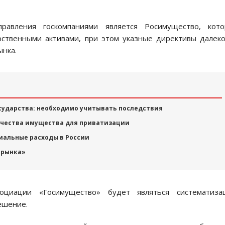
правления госкомпаниями является Росимущество, кото
рственными активами, при этом указные директивы далек
ынка.
сударства: необходимо учитывать последствия
ичества имущества для приватизации
иальные расходы в России
 рынка»
оциации «Госимущество» будет являться систематизац
ешение.