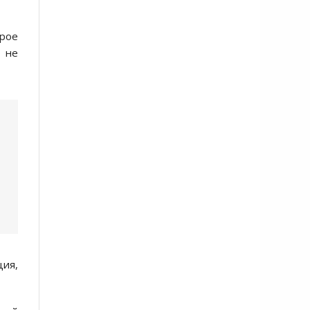
рое
о не
ия,