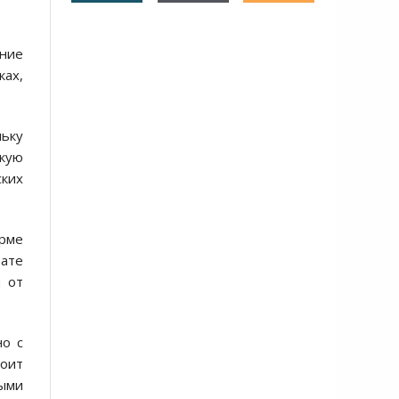
ние
ках,
льку
кую
ких
рме
ате
м от
но с
тоит
ными