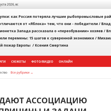
густа 2026, вс
упки: как Россия потеряла лучшие рыбопромысловые ра
тличаются от «Яблока» тем, что они - победители /
Влад
ионетка Запада рассказала о «переобувании» хозяев /
Вл
рели перемены: 15 шагов к суверенной экономике /
Михаи
й пожар Европы /
Ксения Смертина
ИГИ
СЮЖЕТЫ
ФОТО/ВИДЕО
ОНЛАЙН
ство
Все рубрики →
ЗДАЮТ АССОЦИАЦИЮ