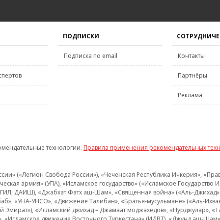
ПОДПИСКИ
СОТРУДНИЧЕ
Подписка по email
Контакты
спертов
Партнёры
Реклама
омендательные технологии.
Правила применения рекомендательных тех
и» («Легион Свобода России»), «Чеченская Республика Ичкерия», «Правый
еская армия» (УПА), «Исламское государство» («Исламское Государство И
 ИГИЛ, ДАИШ), «Джабхат Фатх аш-Шам», «Священная война» («Аль-Джихад» 
аб», «УНА-УНСО», «Движение Талибан», «Братья-мусульмане» («Аль-Ихва
кий Эмират»), «Исламский джихад – Джамаат моджахедов», «Нурджулар», «
», «Исламское движение Восточного Туркестана» (ИДВТ), «Джунд аш-Шам»,