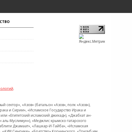
СТВО
нологий
.
 сектор», «Азов» (батальон «Азов», полк «Азов»),
рака и Сирии», «Исламское Государство Ирака и
или «Египетский исламский джихад»), «Джабхат ан-
н аль-Муслимун»), «Меджлис крымско-татарского
Таблиги Джамаат», «Лашкар-И-Тайба», «Исламская
 «АУМ Синрике», «Братство» Корчинского, «Тризуб им.