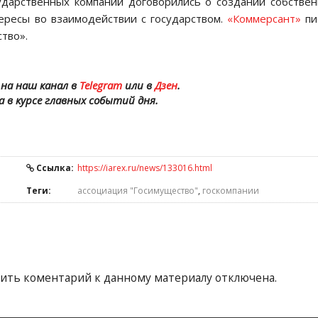
сударственных компаний договорились о создании собстве
ересы во взаимодействии с государством.
«Коммерсант»
пи
тво».
на наш канал в
Telegram
или в
Дзен
.
а в курсе главных событий дня.
Ссылка:
https://iarex.ru/news/133016.html
Теги:
ассоциация "Госимущество"
,
госкомпании
ить коментарий к данному материалу отключена.