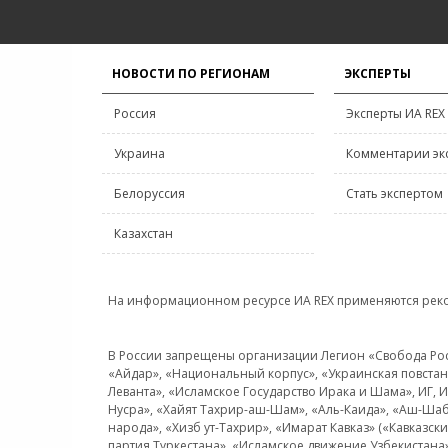
НОВОСТИ ПО РЕГИОНАМ
ЭКСПЕРТЫ
Россия
Эксперты ИА REX
Украина
Комментарии эк
Белоруссия
Стать экспертом
Казахстан
На информационном ресурсе ИА REX применяются рек
В России запрещены организации Легион «Свобода Росси
«Айдар», «Национальный корпус», «Украинская повстанч
Леванта», «Исламское Государство Ирака и Шама», ИГ,
Нусра», «Хайят Тахрир-аш-Шам», «Аль-Каида», «Аш-Шаб
народа», «Хизб ут-Тахрир», «Имарат Кавказ» («Кавказс
партия Туркестана», «Исламское движение Узбекистана