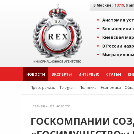
В Москве:
13:19
, 9 ав
Анатомия уст
Большевики о
Киевская мар
В России наз
Миграционны
НОВОСТИ
ЭКСПЕРТЫ
ИНТЕРВЬЮ
СТАТЬИ
КН
Пресс-релизы
Telegram
Политика
Экономика
Обще
Главная
»
Все новости
ГОСКОМПАНИИ СО