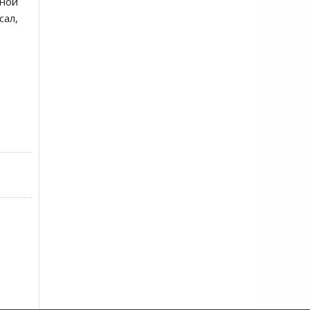
нной
сал,