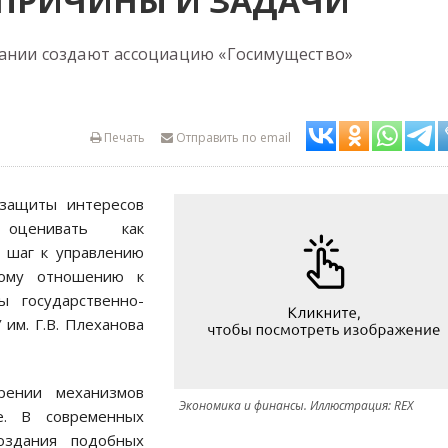
 ПРИЧИНЫ И ЗАДАЧИ
пании создают ассоциацию «Госимущество»
Печать
Отправить по email
 защиты интересов
 оценивать как
 шаг к управлению
ному отношению к
 государственно-
им. Г.В. Плеханова
ении механизмов
Экономика и финансы. Иллюстрация: REX
е. В современных
оздания подобных