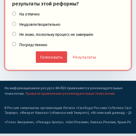
результаты этой реформы?
На отлично
Неудовлетворительно
Не знаю, поскольку процесс не завершён
Посредственно
Результаты
На информационном ресурсе ИА REX применяются рекомендательные
технологии.
Правила применения рекомендательных технологий
.
В России запрещены организации Легион «Свобода России» («Легион Свобода
Тахрир», «Имарат Кавказ» («Кавказский Эмират»), «Исламский джихад – Дж
«Голос Америки», «Левада-Центр», «Idel.Реалии», Кавказ.Реалии, Крым.Реал