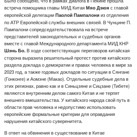
Было сообщено, что в рамках диалога в Пекине прошла
встреча помощника главы МИД Китая
Мяо Дэюя
с главой
европейской делегации
Паолой Пампалони
из отделения
по АТР Европейской службы внешних связей. В Чунцине П.
Пампалони сопредседательствовала на встрече
представителей законодательных и судебных органов
вместе с главой Международного департамента МИД КНР
Шэнь Бо.
В ходе соответствующих переговоров китайская
сторона выразила решительный протест против китайского
раздела доклада о демократии и правах человека в мире за
2023 год, а также годовых докладов по ситуации в Сянгане
(Гонконге) и Аомэне (Макао). Отдельные судебные дела в
этих регионах, равно как и в Синьцзяне и Сицзане (Тибете)
являются внутренним делом самого Китая и не терпят
внешнего вмешательства. У китайского народа свой путь в
области прав человека и недопустимо использовать
европейские формальные критерии для оправдания
нарушения китайского суверенитета.
В ответ на обвинения в существование в Китае