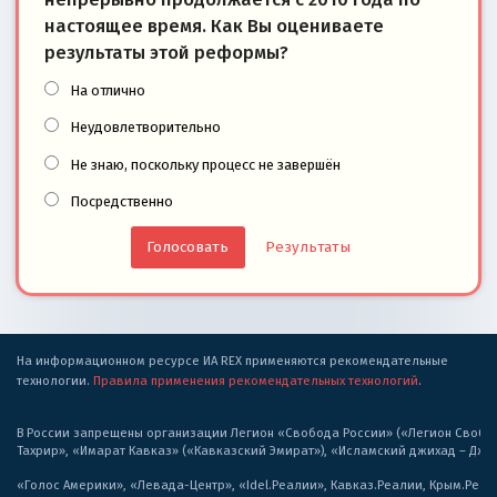
настоящее время. Как Вы оцениваете
результаты этой реформы?
На отлично
Неудовлетворительно
Не знаю, поскольку процесс не завершён
Посредственно
Результаты
На информационном ресурсе ИА REX применяются рекомендательные
технологии.
Правила применения рекомендательных технологий
.
В России запрещены организации Легион «Свобода России» («Легион Свобода
Тахрир», «Имарат Кавказ» («Кавказский Эмират»), «Исламский джихад – Дж
«Голос Америки», «Левада-Центр», «Idel.Реалии», Кавказ.Реалии, Крым.Реал