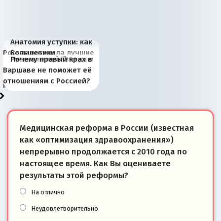
Анатомия уступки: как
Россия потеряла лучшие
Большевики
Киевская марионетка
В России назрели
Миграционный пожар
Россия начинает
Россия зимой 1904
Русская нация вчера и
Почему правый крах в
рыбопромысловые
отличаются от «Яблока»
Запада рассказала о
перемены: 15 шагов к
Европы
сбрасывать балласт
года: первые уступки во
сегодня
Варшаве не поможет её
районы Баренцева
тем, что они -
«переобувании» хозяев
суверенной экономике
Анкориджа
внутренней политике
отношениям с Россией?
моря
победители
Медицинская реформа в России (известная
как «оптимизация здравоохранения»)
непрерывно продолжается с 2010 года по
настоящее время. Как Вы оцениваете
результаты этой реформы?
На отлично
Неудовлетворительно