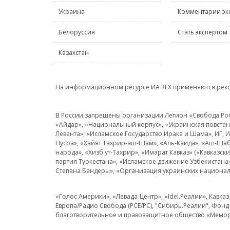
Украина
Комментарии эк
Белоруссия
Стать экспертом
Казахстан
На информационном ресурсе ИА REX применяются рек
В России запрещены организации Легион «Свобода Росси
«Айдар», «Национальный корпус», «Украинская повстанч
Леванта», «Исламское Государство Ирака и Шама», ИГ,
Нусра», «Хайят Тахрир-аш-Шам», «Аль-Каида», «Аш-Шаб
народа», «Хизб ут-Тахрир», «Имарат Кавказ» («Кавказс
партия Туркестана», «Исламское движение Узбекистана
Степана Бандеры», «Организация украинских национал
«Голос Америки», «Левада-Центр», «Idel.Реалии», Кавка
Европа/Радио Свобода (PCE/PC), "Сибирь.Реалии", Фонд 
благотворительное и правозащитное общество «Мемор