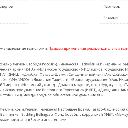
спертов
Партнёры
Реклама
омендательные технологии.
Правила применения рекомендательных тех
и» («Легион Свобода России»), «Чеченская Республика Ичкерия», «Правый
еская армия» (УПА), «Исламское государство» («Исламское Государство И
 ИГИЛ, ДАИШ), «Джабхат Фатх аш-Шам», «Священная война» («Аль-Джихад» 
аб», «УНА-УНСО», «Движение Талибан», «Братья-мусульмане» («Аль-Ихва
кий Эмират»), «Исламский джихад – Джамаат моджахедов», «Нурджулар», «
», «Исламское движение Восточного Туркестана» (ИДВТ), «Джунд аш-Шам»,
истов» (ОУН), международное общественное движение ЛГБТ.
з.Реалии, Крым.Реалии, Телеканал Настоящее Время, Татаро-башкирская сл
Беллингкет (Stichting Bellingcat), Фонд борьбы с коррупцией (ФБК), «Ме
иал» признаны в России иноагентами.