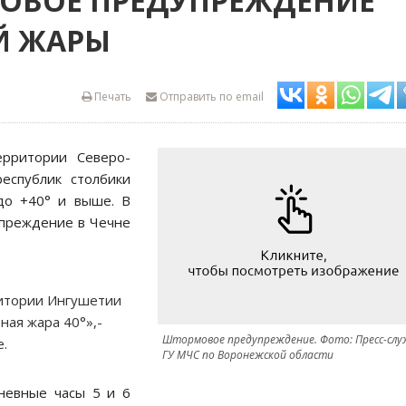
ОВОЕ ПРЕДУПРЕЖДЕНИЕ
Й ЖАРЫ
Печать
Отправить по email
ерритории Северо-
республик столбики
до +40° и выше. В
упреждение в Чечне
ритории Ингушетии
ная жара 40°»,-
Штормовое предупреждение. Фото: Пресс-сл
.
ГУ МЧС по Воронежской области
невные часы 5 и 6