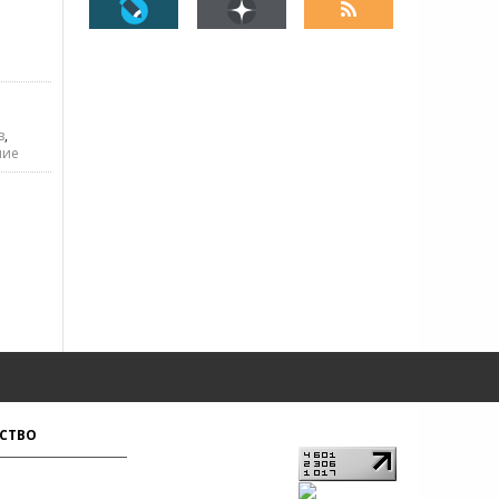
з
,
ние
СТВО