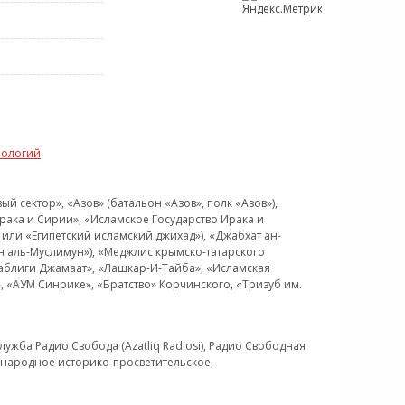
нологий
.
 сектор», «Азов» (батальон «Азов», полк «Азов»),
рака и Сирии», «Исламское Государство Ирака и
или «Египетский исламский джихад»), «Джабхат ан-
н аль-Муслимун»), «Меджлис крымско-татарского
Таблиги Джамаат», «Лашкар-И-Тайба», «Исламская
 «АУМ Синрике», «Братство» Корчинского, «Тризуб им.
ужба Радио Свобода (Azatliq Radiosi), Радио Свободная
ждународное историко-просветительское,