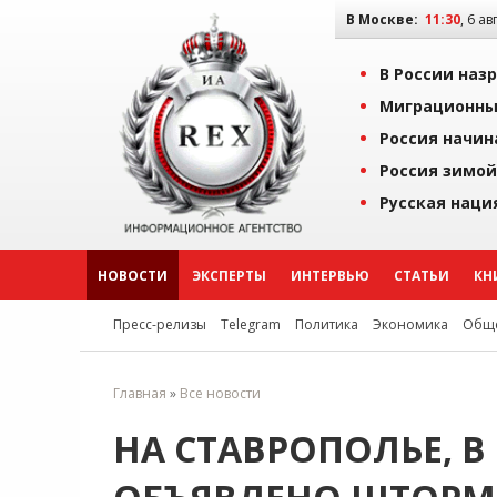
В Москве:
11:30
, 6 ав
В России наз
Миграционны
Россия начин
Россия зимой
Русская наци
НОВОСТИ
ЭКСПЕРТЫ
ИНТЕРВЬЮ
СТАТЬИ
КН
Пресс-релизы
Telegram
Политика
Экономика
Обще
Главная
»
Все новости
НА СТАВРОПОЛЬЕ, В