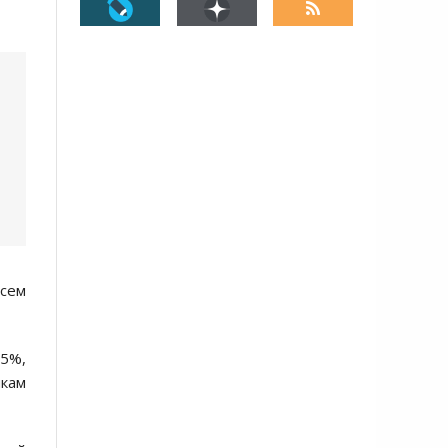
всем
,5%,
икам