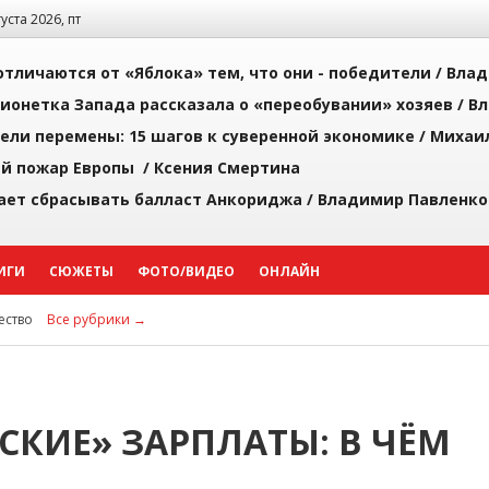
густа 2026, пт
тличаются от «Яблока» тем, что они - победители /
Влад
ионетка Запада рассказала о «переобувании» хозяев /
Вл
рели перемены: 15 шагов к суверенной экономике /
Михаи
й пожар Европы /
Ксения Смертина
ает сбрасывать балласт Анкориджа /
Владимир Павленко
ИГИ
СЮЖЕТЫ
ФОТО/ВИДЕО
ОНЛАЙН
ство
Все рубрики →
СКИЕ» ЗАРПЛАТЫ: В ЧЁМ