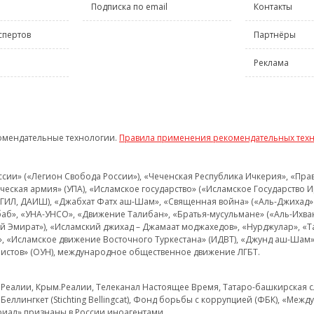
Подписка по email
Контакты
спертов
Партнёры
Реклама
омендательные технологии.
Правила применения рекомендательных тех
и» («Легион Свобода России»), «Чеченская Республика Ичкерия», «Правый
еская армия» (УПА), «Исламское государство» («Исламское Государство И
 ИГИЛ, ДАИШ), «Джабхат Фатх аш-Шам», «Священная война» («Аль-Джихад» 
аб», «УНА-УНСО», «Движение Талибан», «Братья-мусульмане» («Аль-Ихва
кий Эмират»), «Исламский джихад – Джамаат моджахедов», «Нурджулар», «
», «Исламское движение Восточного Туркестана» (ИДВТ), «Джунд аш-Шам»,
истов» (ОУН), международное общественное движение ЛГБТ.
з.Реалии, Крым.Реалии, Телеканал Настоящее Время, Татаро-башкирская сл
Беллингкет (Stichting Bellingcat), Фонд борьбы с коррупцией (ФБК), «Ме
иал» признаны в России иноагентами.