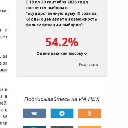
С 18 по 20 сентября 2026 года
состоятся выборы в
ная
Государственную думу IX созыва.
Как вы оцениваете возможность
фальсификации выборов?
ин и
ляет
54.2%
Оцениваю как высокую
ф за
а за
Результаты
емых
ов в
а: в
Подписывайтесь на ИА REX
лей,
 а в
– 56
 858