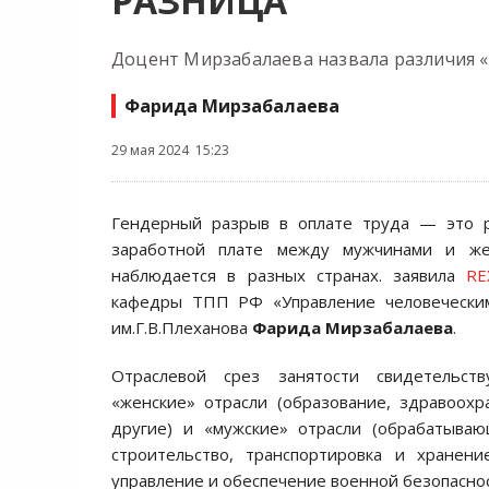
РАЗНИЦА
Доцент Мирзабалаева назвала различия «
Фарида Мирзабалаева
29 мая 2024 15:23
Гендерный разрыв в оплате труда — это 
заработной плате между мужчинами и же
наблюдается в разных странах. заявила
RE
кафедры ТПП РФ «Управление человечески
им.Г.В.Плеханова
Фарида Мирзабалаева
.
Отраслевой срез занятости свидетельств
«женские» отрасли (образование, здравоохр
другие) и «мужские» отрасли (обрабатываю
строительство, транспортировка и хранени
управление и обеспечение военной безопаснос