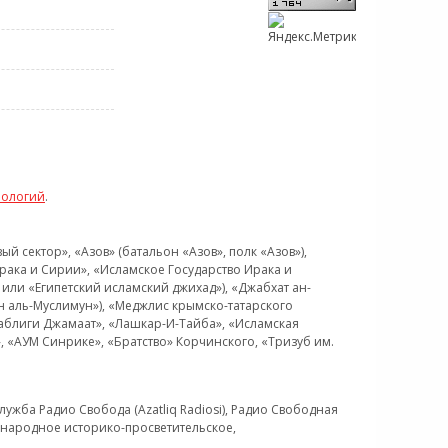
нологий
.
 сектор», «Азов» (батальон «Азов», полк «Азов»),
рака и Сирии», «Исламское Государство Ирака и
или «Египетский исламский джихад»), «Джабхат ан-
н аль-Муслимун»), «Меджлис крымско-татарского
Таблиги Джамаат», «Лашкар-И-Тайба», «Исламская
 «АУМ Синрике», «Братство» Корчинского, «Тризуб им.
ужба Радио Свобода (Azatliq Radiosi), Радио Свободная
ждународное историко-просветительское,