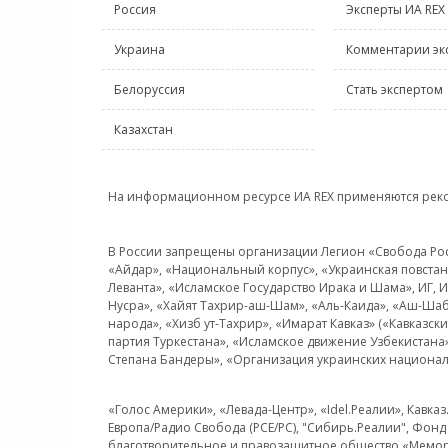
Россия
Эксперты ИА REX
Украина
Комментарии эк
Белоруссия
Стать экспертом
Казахстан
На информационном ресурсе ИА REX применяются рек
В России запрещены организации Легион «Свобода Росси
«Айдар», «Национальный корпус», «Украинская повстанч
Леванта», «Исламское Государство Ирака и Шама», ИГ,
Нусра», «Хайят Тахрир-аш-Шам», «Аль-Каида», «Аш-Шаб
народа», «Хизб ут-Тахрир», «Имарат Кавказ» («Кавказс
партия Туркестана», «Исламское движение Узбекистана
Степана Бандеры», «Организация украинских национал
«Голос Америки», «Левада-Центр», «Idel.Реалии», Кавка
Европа/Радио Свобода (PCE/PC), "Сибирь.Реалии", Фонд 
благотворительное и правозащитное общество «Мемор