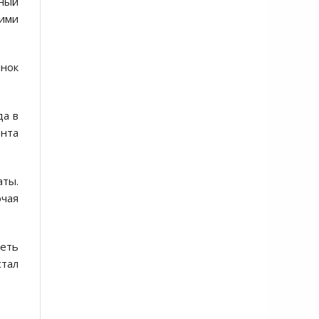
рный
кими
нок
да в
ента
аты.
ючая
реть
стал