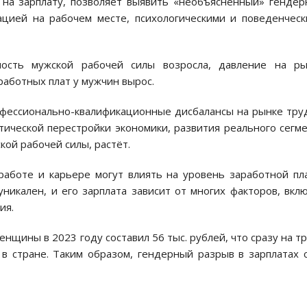
 на зарплату, позволяет выявить «необъяснённый» генде
ацией на рабочем месте, психологическими и поведенчес
ность мужской рабочей силы возросла, давление на ры
работных плат у мужчин вырос.
рофессионально-квалификационные дисбалансы на рынке тру
тической перестройки экономики, развития реального сегм
кой рабочей силы, растёт.
работе и карьере могут влиять на уровень заработной пл
никален, и его зарплата зависит от многих факторов, вкл
ия.
енщины в 2023 году составил 56 тыс. рублей, что сразу на т
в стране. Таким образом, гендерный разрыв в зарплатах 