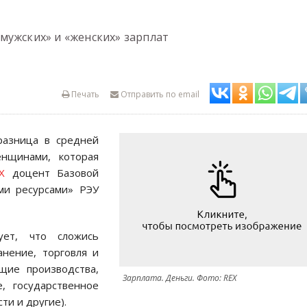
мужских» и «женских» зарплат
Печать
Отправить по email
разница в средней
нщинами, которая
X
доцент Базовой
ми ресурсами» РЭУ
ует, что сложись
анение, торговля и
щие производства,
Зарплата. Деньги. Фото: REX
е, государственное
ти и другие).