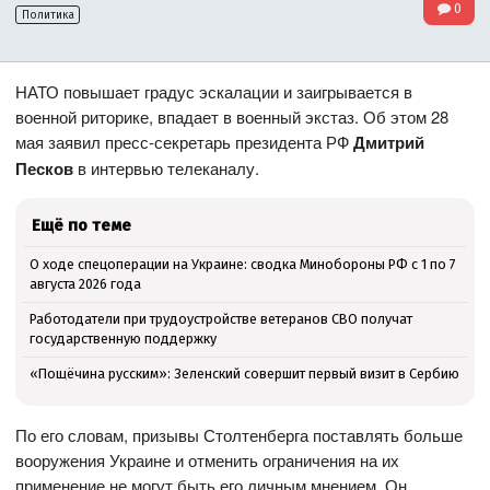
0
Политика
НАТО повышает градус эскалации и заигрывается в
военной риторике, впадает в военный экстаз. Об этом 28
мая заявил пресс-секретарь президента РФ
Дмитрий
Песков
в интервью телеканалу.
Ещё по теме
О ходе спецоперации на Украине: сводка Минобороны РФ с 1 по 7
августа 2026 года
Работодатели при трудоустройстве ветеранов СВО получат
государственную поддержку
«Пощёчина русским»: Зеленский совершит первый визит в Сербию
По его словам, призывы Столтенберга поставлять больше
вооружения Украине и отменить ограничения на их
применение не могут быть его личным мнением. Он