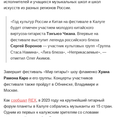
исполнителей и учащихся музыкальных школ и школ
искусств из разных регионов России.
«Год культур России и Китая на фестивале в Калуге
будет отмечен участием молодого китайского
виртуоза-гитариста
Тэнъюэ Чжана
. Впервые на
фестивале выступит легенда российского блюза
Сергей Воронов
— участник культовых групп «Группа
Стаса Намина», «Лига блюза», «Неприкасаемые», —
отметил Олег Акимов.
Завершит фестиваль «Мир гитары!» шоу фламенко
Хуана
Рамона Каро
и его группы. Концерты участников
фестиваля также пройдут в Обнинске, Владимире и
Москве.
Как
сообщал
REX
, в 2023 году на крупнейший гитарный
форум планеты в Калуге собрались музыканты из 15 стран.
Одним из первых к калужским зрителям со словами