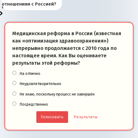
«переобувании» хозяев
суверенной экономике
Анкориджа
внутренней политике
отношениям с Россией?
моря
победители
Медицинская реформа в России (известная
как «оптимизация здравоохранения»)
непрерывно продолжается с 2010 года по
настоящее время. Как Вы оцениваете
результаты этой реформы?
На отлично
Неудовлетворительно
Не знаю, поскольку процесс не завершён
Посредственно
Результаты