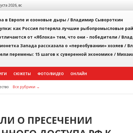
густа 2026, вс
а в Европе и озоновые дыры /
Владимир Сывороткин
упки: как Россия потеряла лучшие рыбопромысловые ра
тличаются от «Яблока» тем, что они - победители /
Влад
ионетка Запада рассказала о «переобувании» хозяев /
Вл
рели перемены: 15 шагов к суверенной экономике /
Михаи
ИГИ
СЮЖЕТЫ
ФОТО/ВИДЕО
ОНЛАЙН
ство
Все рубрики →
ИЛИ О ПРЕСЕЧЕНИИ