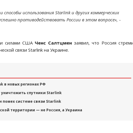
способы использования Starlink и других коммерческих
 успешно противодействовать России в этом вопросе»,
-
ими силами США
Ченс Салтцмен
заявил, что Россия стрем
ской связи Starlink на Украине.
nk в новых регионах РФ
 уничтожить спутники Starlink
 помех системе связи Starlink
йской территории — не Россия, а Украина