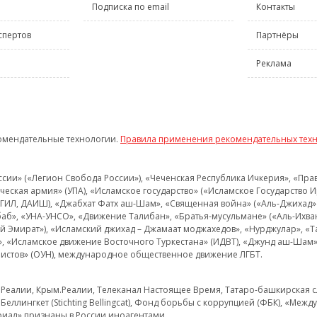
Подписка по email
Контакты
спертов
Партнёры
Реклама
омендательные технологии.
Правила применения рекомендательных тех
и» («Легион Свобода России»), «Чеченская Республика Ичкерия», «Правый
еская армия» (УПА), «Исламское государство» («Исламское Государство И
 ИГИЛ, ДАИШ), «Джабхат Фатх аш-Шам», «Священная война» («Аль-Джихад» 
аб», «УНА-УНСО», «Движение Талибан», «Братья-мусульмане» («Аль-Ихва
кий Эмират»), «Исламский джихад – Джамаат моджахедов», «Нурджулар», «
», «Исламское движение Восточного Туркестана» (ИДВТ), «Джунд аш-Шам»,
истов» (ОУН), международное общественное движение ЛГБТ.
з.Реалии, Крым.Реалии, Телеканал Настоящее Время, Татаро-башкирская сл
Беллингкет (Stichting Bellingcat), Фонд борьбы с коррупцией (ФБК), «Ме
иал» признаны в России иноагентами.