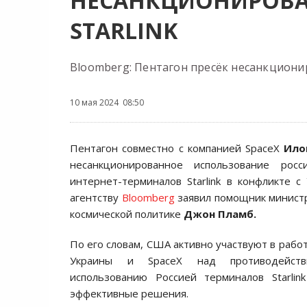
НЕСАНКЦИОНИРОВА
STARLINK
Bloomberg: Пентагон пресёк несанкционир
10 мая 2024 08:50
Пентагон совместно с компанией SpaceX
Ило
несанкционированное использование росс
интернет-терминалов Starlink в конфликте с
агентству
Bloomberg
заявил помощник минист
космической политике
Джон Пламб.
По его словам, США активно участвуют в рабо
Украины и SpaceX над противодейств
использованию Россией терминалов Starli
эффективные решения.