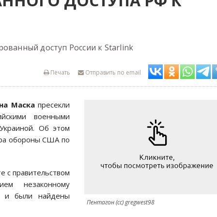
ННОГО ДОСТУПА РФ К
ованный доступ России к Starlink
Печать
Отправить по email
на Маска
пресекли
ийскими военными
 Украиной. Об этом
ра обороны США по
те с правительством
ием незаконному
nk и были найдены
Пентагон (cc) gregwest98