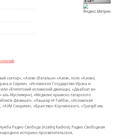
нологий
.
 сектор», «Азов» (батальон «Азов», полк «Азов»),
рака и Сирии», «Исламское Государство Ирака и
или «Египетский исламский джихад»), «Джабхат ан-
н аль-Муслимун»), «Меджлис крымско-татарского
Таблиги Джамаат», «Лашкар-И-Тайба», «Исламская
 «АУМ Синрике», «Братство» Корчинского, «Тризуб им.
ужба Радио Свобода (Azatliq Radiosi), Радио Свободная
ждународное историко-просветительское,