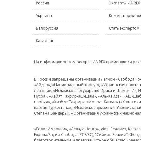
Россия
Эксперты ИА REX
Украина
Комментарии эк
Белоруссия
Стать экспертом
Казахстан
На информационном ресурсе ИА REX применяются рек
В России запрещены организации Легион «Свобода Росси
«Айдар», «Национальный корпус», «Украинская повстанч
Леванта», «Исламское Государство Ирака и Шама», ИГ,
Нусра», «Хайят Тахрир-аш-Шам», «Аль-Каида», «Аш-Шаб
народа», «Хизб ут-Тахрир», «Имарат Кавказ» («Кавказс
партия Туркестана», «Исламское движение Узбекистана
Степана Бандеры», «Организация украинских национал
«Голос Америки», «Левада-Центр», «Idel.Реалии», Кавка
Европа/Радио Свобода (PCE/PC), "Сибирь.Реалии", Фонд 
благотворительное и правозащитное общество «Мемор