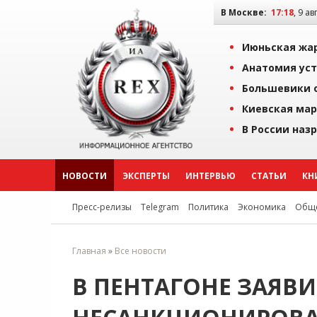
В Москве:
17:18
, 9 ав
Июньская жар
Анатомия уст
Большевики о
Киевская мар
В России наз
НОВОСТИ
ЭКСПЕРТЫ
ИНТЕРВЬЮ
СТАТЬИ
КН
Пресс-релизы
Telegram
Политика
Экономика
Обще
Главная
»
Все новости
В ПЕНТАГОНЕ ЗАЯВ