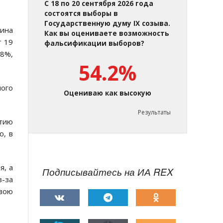
С 18 по 20 сентября 2026 года
состоятся выборы в
Государственную думу IX созыва.
нина
Как вы оцениваете возможность
т 19
фальсификации выборов?
18%,
54.2%
ного
Оцениваю как высокую
Результаты
ытию
ю, в
я, а
Подписывайтесь на ИА REX
з-за
свою