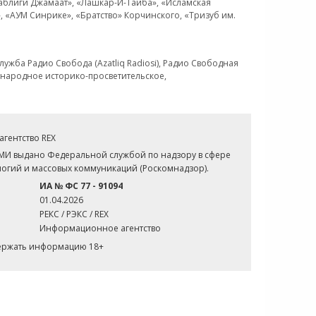
Таблиги Джамаат», «Лашкар-И-Тайба», «Исламская
 «АУМ Синрике», «Братство» Корчинского, «Тризуб им.
ужба Радио Свобода (Azatliq Radiosi), Радио Свободная
ждународное историко-просветительское,
гентство REX
СМИ выдано Федеральной службой по надзору в сфере
огий и массовых коммуникаций (Роскомнадзор).
ИА № ФС 77 - 91094
01.04.2026
РЕКС / РЭКС / REX
Информационное агентство
держать информацию 18+