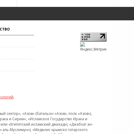
СТВО
нологий
.
 сектор», «Азов» (батальон «Азов», полк «Азов»),
рака и Сирии», «Исламское Государство Ирака и
или «Египетский исламский джихад»), «Джабхат ан-
н аль-Муслимун»), «Меджлис крымско-татарского