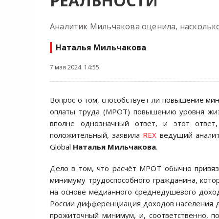
РЕАЛЬНОСТИ
Аналитик Мильчакова оценила, насколько
Наталья Мильчакова
7 мая 2024 14:55
Вопрос о том, способствует ли повышение ми
оплаты труда (МРОТ) повышению уровня жиз
вполне однозначный ответ, и этот ответ
положительный, заявила
REX
ведущий аналити
Global
Наталья Мильчакова
.
Дело в том, что расчёт МРОТ обычно привя
минимуму трудоспособного гражданина, кото
на основе медианного среднедушевого дохода
России дифференциация доходов населения д
прожиточный минимум, и, соответственно, п