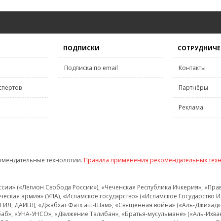
ПОДПИСКИ
СОТРУДНИЧЕ
Подписка по email
Контакты
спертов
Партнёры
Реклама
омендательные технологии.
Правила применения рекомендательных тех
и» («Легион Свобода России»), «Чеченская Республика Ичкерия», «Правый
еская армия» (УПА), «Исламское государство» («Исламское Государство И
 ИГИЛ, ДАИШ), «Джабхат Фатх аш-Шам», «Священная война» («Аль-Джихад» 
аб», «УНА-УНСО», «Движение Талибан», «Братья-мусульмане» («Аль-Ихва