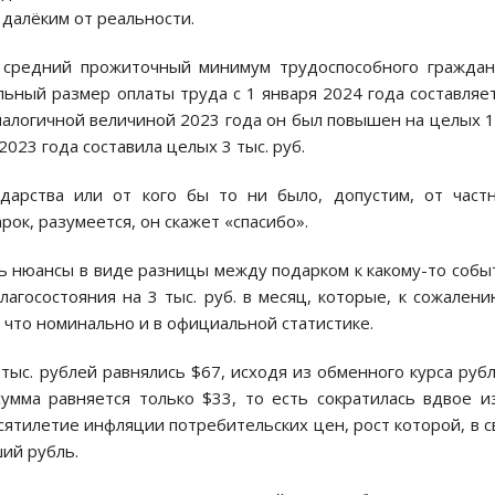
 далёким от реальности.
а средний прожиточный минимум трудоспособного гражда
альный размер оплаты труда с 1 января 2024 года составляе
 аналогичной величиной 2023 года он был повышен на целых 
023 года составила целых 3 тыс. руб.
ударства или от кого бы то ни было, допустим, от част
рок, разумеется, он скажет «спасибо».
ь нюансы в виде разницы между подарком к какому-то соб
лагосостояния на 3 тыс. руб. в месяц, которые, к сожалени
 что номинально и в официальной статистике.
тыс. рублей равнялись $67, исходя из обменного курса рубл
сумма равняется только $33, то есть сократилась вдвое и
сятилетие инфляции потребительских цен, рост которой, в 
ий рубль.