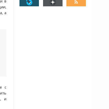
ки в
ции,
а, а
е с
тить
, и