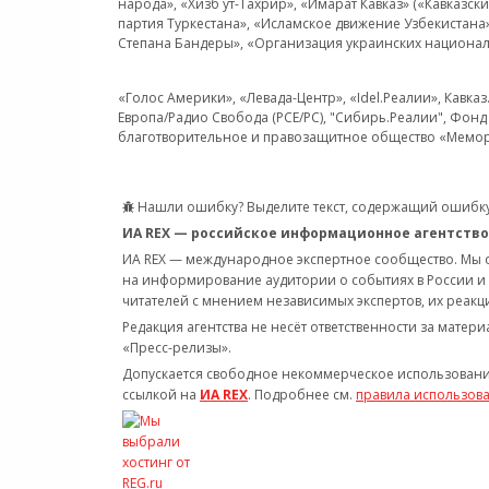
народа», «Хизб ут-Тахрир», «Имарат Кавказ» («Кавказс
партия Туркестана», «Исламское движение Узбекистана
Степана Бандеры», «Организация украинских национал
«Голос Америки», «Левада-Центр», «Idel.Реалии», Кавка
Европа/Радио Свобода (PCE/PC), "Сибирь.Реалии", Фонд 
благотворительное и правозащитное общество «Мемор
Нашли ошибку? Выделите текст, содержащий ошибку
ИА REX — российское информационное агентство
ИА REX — международное экспертное сообщество. Мы
на информирование аудитории о событиях в России и
читателей с мнением независимых экспертов, их реакци
Редакция агентства не несёт ответственности за матер
«Пресс-релизы».
Допускается свободное некоммерческое использовани
ссылкой на
ИА REX
. Подробнее см.
правила использов