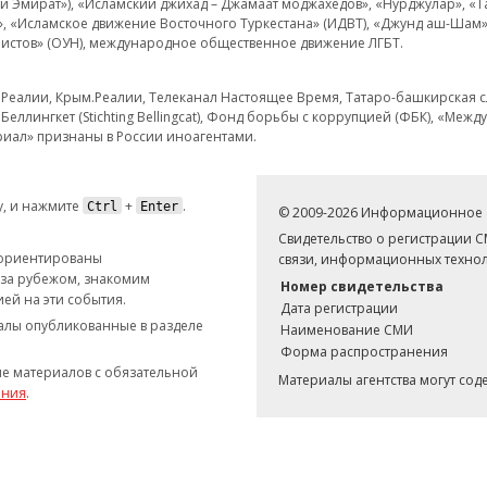
кий Эмират»), «Исламский джихад – Джамаат моджахедов», «Нурджулар», «
», «Исламское движение Восточного Туркестана» (ИДВТ), «Джунд аш-Шам»,
истов» (ОУН), международное общественное движение ЛГБТ.
з.Реалии, Крым.Реалии, Телеканал Настоящее Время, Татаро-башкирская сл
Беллингкет (Stichting Bellingcat), Фонд борьбы с коррупцией (ФБК), «Ме
иал» признаны в России иноагентами.
, и нажмите
+
.
Ctrl
Enter
© 2009-2026 Информационное а
Свидетельство о регистрации 
 ориентированы
связи, информационных технол
 за рубежом, знакомим
Номер свидетельства
ей на эти события.
Дата регистрации
иалы опубликованные в разделе
Наименование СМИ
Форма распространения
е материалов с обязательной
Материалы агентства могут со
ания
.