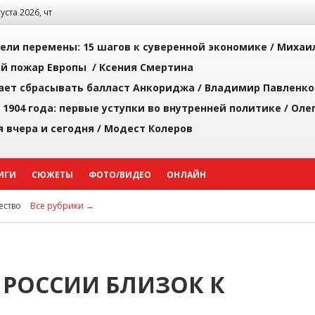
густа 2026, чт
рели перемены: 15 шагов к суверенной экономике /
Михаи
й пожар Европы /
Ксения Смертина
ает сбрасывать балласт Анкориджа /
Владимир Павленко
 1904 года: первые уступки во внутренней политике /
Оле
я вчера и сегодня /
Модест Колеров
ИГИ
СЮЖЕТЫ
ФОТО/ВИДЕО
ОНЛАЙН
ство
Все рубрики →
 РОССИИ БЛИЗОК К