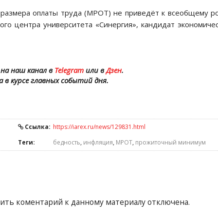
 размера оплаты труда (МРОТ) не приведёт к всеобщему р
кого центра университета «Синергия», кандидат экономиче
на наш канал в
Telegram
или в
Дзен
.
а в курсе главных событий дня.
Ссылка:
https://iarex.ru/news/129831.html
Теги:
бедность
,
инфляция
,
МРОТ
,
прожиточный минимум
ить коментарий к данному материалу отключена.