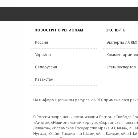
НОВОСТИ ПО РЕГИОНАМ
ЭКСПЕРТЫ
Россия
Эксперты ИА REX
Украина
Комментарии эк
Белоруссия
Стать экспертом
Казахстан
На информационном ресурсе ИА REX применяются рек
В России запрещены организации Легион «Свобода Росси
«Айдар», «Национальный корпус», «Украинская повстанч
Леванта», «Исламское Государство Ирака и Шама», ИГ,
Нусра», «Хайят Тахрир-аш-Шам», «Аль-Каида», «Аш-Шаб