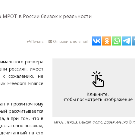
 МРОТ в России близок к реальности
Печать
Отправить по email
нимального размера
ни россиян, имеет
, к сожалению, не
к Freedom Finance
зан к прожиточному
рый рассчитывается
, а при том, что в
МРОТ. Пенсия. Пенсия. Фото: Дарья Ильина © R
остаточно высокая,
одсчитанный на его