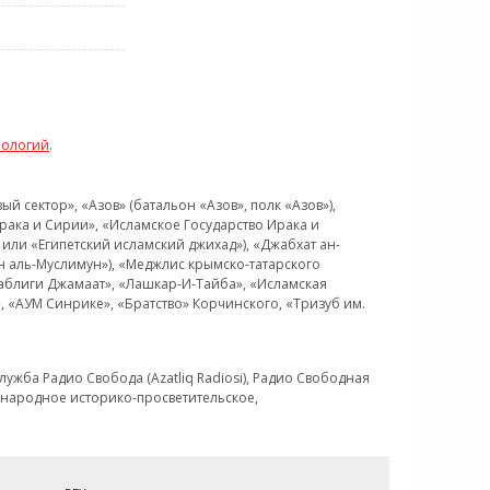
нологий
.
 сектор», «Азов» (батальон «Азов», полк «Азов»),
рака и Сирии», «Исламское Государство Ирака и
или «Египетский исламский джихад»), «Джабхат ан-
н аль-Муслимун»), «Меджлис крымско-татарского
Таблиги Джамаат», «Лашкар-И-Тайба», «Исламская
 «АУМ Синрике», «Братство» Корчинского, «Тризуб им.
ужба Радио Свобода (Azatliq Radiosi), Радио Свободная
ждународное историко-просветительское,