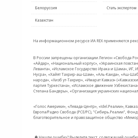
Белоруссия
Стать экспертом
Казахстан
На информационном ресурсе ИА REX применяются рек
В России запрещены организации Легион «Свобода Росси
«Айдар», «Национальный корпус», «Украинская повстанч
Леванта», «Исламское Государство Ирака и Шама», ИГ,
Нусра», «Хайят Тахрир-аш-Шам», «Аль-Каида», «Аш-Шаб
народа», «Хизб ут-Тахрир», «Имарат Кавказ» («Кавказс
партия Туркестана», «Исламское движение Узбекистана
Степана Бандеры», «Организация украинских национал
«Голос Америки», «Левада-Центр», «Idel.Реалии», Кавка
Европа/Радио Свобода (PCE/PC), "Сибирь.Реалии", Фонд 
благотворительное и правозащитное общество «Мемор
Нашли ошибку? Выделите текст, содержащий ошибку