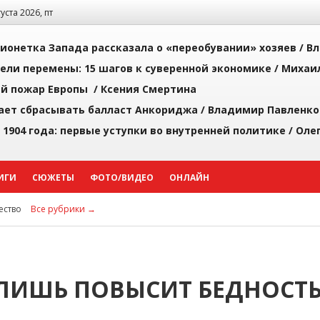
густа 2026, пт
ионетка Запада рассказала о «переобувании» хозяев /
Вл
рели перемены: 15 шагов к суверенной экономике /
Михаи
й пожар Европы /
Ксения Смертина
ает сбрасывать балласт Анкориджа /
Владимир Павленко
 1904 года: первые уступки во внутренней политике /
Оле
ИГИ
СЮЖЕТЫ
ФОТО/ВИДЕО
ОНЛАЙН
ство
Все рубрики →
ЛИШЬ ПОВЫСИТ БЕДНОСТ