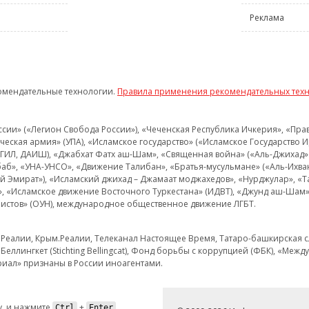
Реклама
омендательные технологии.
Правила применения рекомендательных тех
и» («Легион Свобода России»), «Чеченская Республика Ичкерия», «Правый
еская армия» (УПА), «Исламское государство» («Исламское Государство И
 ИГИЛ, ДАИШ), «Джабхат Фатх аш-Шам», «Священная война» («Аль-Джихад» 
аб», «УНА-УНСО», «Движение Талибан», «Братья-мусульмане» («Аль-Ихва
кий Эмират»), «Исламский джихад – Джамаат моджахедов», «Нурджулар», «
», «Исламское движение Восточного Туркестана» (ИДВТ), «Джунд аш-Шам»,
истов» (ОУН), международное общественное движение ЛГБТ.
з.Реалии, Крым.Реалии, Телеканал Настоящее Время, Татаро-башкирская сл
Беллингкет (Stichting Bellingcat), Фонд борьбы с коррупцией (ФБК), «Ме
иал» признаны в России иноагентами.
, и нажмите
+
.
Ctrl
Enter