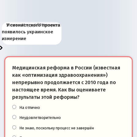
Киевская марионетка
В России назрели
Миграционный пожар
Россия начинает
Россия зимой 1904
Русская нация вчера и
Почему правый крах в
Место Науру / Науэро в
У сионистского проекта
Запада рассказала о
перемены: 15 шагов к
Европы
сбрасывать балласт
года: первые уступки во
сегодня
Варшаве не поможет её
современной истории
появилось украинское
«переобувании» хозяев
суверенной экономике
Анкориджа
внутренней политике
отношениям с Россией?
Южной Осетии
измерение
Медицинская реформа в России (известная
как «оптимизация здравоохранения»)
непрерывно продолжается с 2010 года по
настоящее время. Как Вы оцениваете
результаты этой реформы?
На отлично
Неудовлетворительно
Не знаю, поскольку процесс не завершён