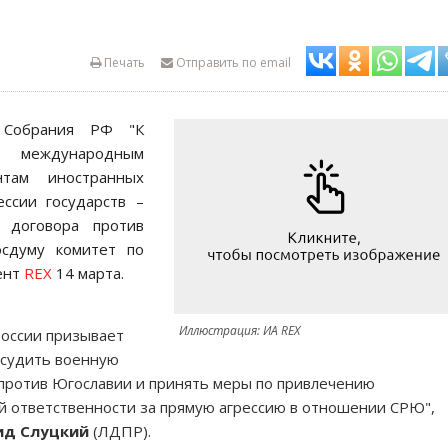
Печать
Отправить по email
 Собрания РФ "К
 международным
нтам иностранных
ессии государств –
о договора против
осдуму комитет по
ент
REX
14 марта.
Иллюстрация: ИА REX
России призывает
осудить военную
против Югославии и принять меры по привлечению
 ответственности за прямую агрессию в отношении СРЮ",
ид Слуцкий
(ЛДПР).