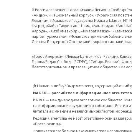
В России запрещены организации Легион «Свобода Росси
«Айдар», «Национальный корпус», «Украинская повстанч
Леванта», «Исламское Государство Ирака и Шама», ИГ,
Нусра», «Хайят Тахрир-аш-Шам», «Аль-Каида», «Аш-Шаб
народа», «Хизб ут-Тахрир», «Имарат Кавказ» («Кавказс
партия Туркестана», «Исламское движение Узбекистана
Степана Бандеры», «Организация украинских национал
«Голос Америки», «Левада-Центр», «Idel.Реалии», Кавка
Европа/Радио Свобода (PCE/PC), "Сибирь.Реалии", Фонд 
благотворительное и правозащитное общество «Мемор
Нашли ошибку? Выделите текст, содержащий ошибку
ИА REX — российское информационное агентство
ИА REX — международное экспертное сообщество. Мы
на информирование аудитории о событиях в России и
читателей с мнением независимых экспертов, их реакци
Редакция агентства не несёт ответственности за матер
«Пресс-релизы».
Допускается свободное некоммерческое использовани