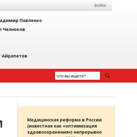
Войти
адимир Павленко
л Челноков
г Айрапетов
М
Медицинская реформа в России
(известная как «оптимизация
здравоохранения») непрерывно