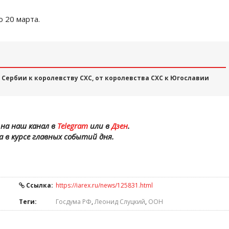
 20 марта.
От Сербии к королевству СХС, от королевства СХС к Югославии
на наш канал в
Telegram
или в
Дзен
.
а в курсе главных событий дня.
Ссылка:
https://iarex.ru/news/125831.html
Теги:
Госдума РФ
,
Леонид Слуцкий
,
ООН