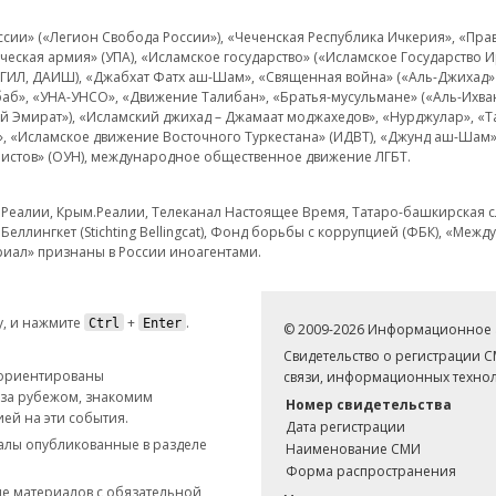
и» («Легион Свобода России»), «Чеченская Республика Ичкерия», «Правый
еская армия» (УПА), «Исламское государство» («Исламское Государство И
 ИГИЛ, ДАИШ), «Джабхат Фатх аш-Шам», «Священная война» («Аль-Джихад» 
аб», «УНА-УНСО», «Движение Талибан», «Братья-мусульмане» («Аль-Ихва
кий Эмират»), «Исламский джихад – Джамаат моджахедов», «Нурджулар», «
», «Исламское движение Восточного Туркестана» (ИДВТ), «Джунд аш-Шам»,
истов» (ОУН), международное общественное движение ЛГБТ.
з.Реалии, Крым.Реалии, Телеканал Настоящее Время, Татаро-башкирская сл
Беллингкет (Stichting Bellingcat), Фонд борьбы с коррупцией (ФБК), «Ме
иал» признаны в России иноагентами.
, и нажмите
+
.
Ctrl
Enter
© 2009-2026 Информационное а
Свидетельство о регистрации 
 ориентированы
связи, информационных технол
 за рубежом, знакомим
Номер свидетельства
ей на эти события.
Дата регистрации
иалы опубликованные в разделе
Наименование СМИ
Форма распространения
е материалов с обязательной