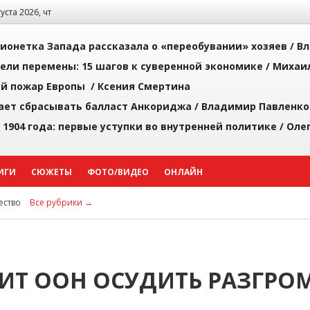
густа 2026, чт
ионетка Запада рассказала о «переобувании» хозяев /
Вл
рели перемены: 15 шагов к суверенной экономике /
Михаи
й пожар Европы /
Ксения Смертина
ает сбрасывать балласт Анкориджа /
Владимир Павленко
 1904 года: первые уступки во внутренней политике /
Оле
ИГИ
СЮЖЕТЫ
ФОТО/ВИДЕО
ОНЛАЙН
ство
Все рубрики →
ИТ ООН ОСУДИТЬ РАЗГРО