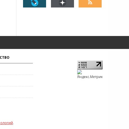
СТВО
нологий
.