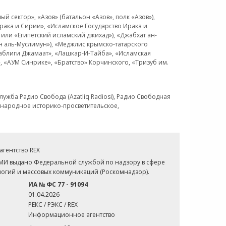
 сектор», «Азов» (батальон «Азов», полк «Азов»),
рака и Сирии», «Исламское Государство Ирака и
или «Египетский исламский джихад»), «Джабхат ан-
н аль-Муслимун»), «Меджлис крымско-татарского
Таблиги Джамаат», «Лашкар-И-Тайба», «Исламская
 «АУМ Синрике», «Братство» Корчинского, «Тризуб им.
ужба Радио Свобода (Azatliq Radiosi), Радио Свободная
ждународное историко-просветительское,
гентство REX
СМИ выдано Федеральной службой по надзору в сфере
огий и массовых коммуникаций (Роскомнадзор).
ИА № ФС 77 - 91094
01.04.2026
РЕКС / РЭКС / REX
Информационное агентство