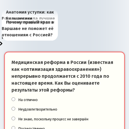
Анатомия уступки: как
Россия потеряла лучшие
Большевики
Киевская марионетка
В России назрели
Миграционный пожар
Россия начинает
Россия зимой 1904
Русская нация вчера и
Почему правый крах в
рыбопромысловые
отличаются от «Яблока»
Запада рассказала о
перемены: 15 шагов к
Европы
сбрасывать балласт
года: первые уступки во
сегодня
Варшаве не поможет её
районы Баренцева
тем, что они -
«переобувании» хозяев
суверенной экономике
Анкориджа
внутренней политике
отношениям с Россией?
моря
победители
Медицинская реформа в России (известная
как «оптимизация здравоохранения»)
непрерывно продолжается с 2010 года по
настоящее время. Как Вы оцениваете
результаты этой реформы?
На отлично
Неудовлетворительно
Не знаю, поскольку процесс не завершён
Посредственно