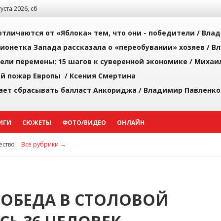
густа 2026, сб
тличаются от «Яблока» тем, что они - победители /
Влад
ионетка Запада рассказала о «переобувании» хозяев /
Вл
рели перемены: 15 шагов к суверенной экономике /
Михаи
й пожар Европы /
Ксения Смертина
ает сбрасывать балласт Анкориджа /
Владимир Павленко
ИГИ
СЮЖЕТЫ
ФОТО/ВИДЕО
ОНЛАЙН
ство
Все рубрики →
 ОБЕДА В СТОЛОВОЙ