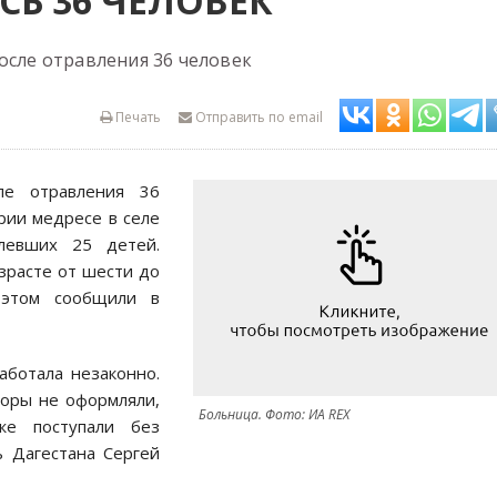
СЬ 36 ЧЕЛОВЕК
осле отравления 36 человек
Печать
Отправить по email
ле отравления 36
рии медресе в селе
левших 25 детей.
озрасте от шести до
 этом сообщили в
аботала незаконно.
торы не оформляли,
Больница. Фото: ИА REX
же поступали без
ь Дагестана Сергей