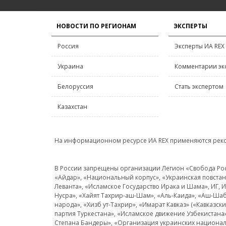
НОВОСТИ ПО РЕГИОНАМ
ЭКСПЕРТЫ
Россия
Эксперты ИА REX
Украина
Комментарии эк
Белоруссия
Стать экспертом
Казахстан
На информационном ресурсе ИА REX применяются рек
В России запрещены организации Легион «Свобода Росси
«Айдар», «Национальный корпус», «Украинская повстанч
Леванта», «Исламское Государство Ирака и Шама», ИГ,
Нусра», «Хайят Тахрир-аш-Шам», «Аль-Каида», «Аш-Шаб
народа», «Хизб ут-Тахрир», «Имарат Кавказ» («Кавказс
партия Туркестана», «Исламское движение Узбекистана
Степана Бандеры», «Организация украинских национал