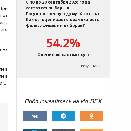
С 18 по 20 сентября 2026 года
 При
состоятся выборы в
Государственную думу IX созыва.
и от
Как вы оцениваете возможность
яйца
фальсификации выборов?
 его
54.2%
а на
Оцениваю как высокую
Результаты
ли в
ли в
"»,
Подписывайтесь на ИА REX