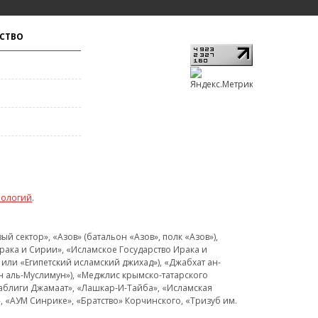
СТВО
нологий
.
 сектор», «Азов» (батальон «Азов», полк «Азов»),
рака и Сирии», «Исламское Государство Ирака и
или «Египетский исламский джихад»), «Джабхат ан-
н аль-Муслимун»), «Меджлис крымско-татарского
Таблиги Джамаат», «Лашкар-И-Тайба», «Исламская
 «АУМ Синрике», «Братство» Корчинского, «Тризуб им.