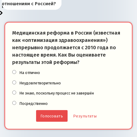
«переобувании» хозяев
суверенной экономике
Анкориджа
внутренней политике
отношениям с Россией?
моря
победители
Медицинская реформа в России (известная
как «оптимизация здравоохранения»)
непрерывно продолжается с 2010 года по
настоящее время. Как Вы оцениваете
результаты этой реформы?
На отлично
Неудовлетворительно
Не знаю, поскольку процесс не завершён
Посредственно
Результаты