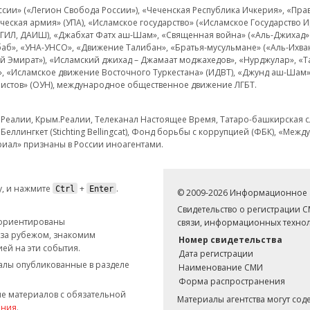
и» («Легион Свобода России»), «Чеченская Республика Ичкерия», «Правый
еская армия» (УПА), «Исламское государство» («Исламское Государство И
 ИГИЛ, ДАИШ), «Джабхат Фатх аш-Шам», «Священная война» («Аль-Джихад» 
аб», «УНА-УНСО», «Движение Талибан», «Братья-мусульмане» («Аль-Ихва
кий Эмират»), «Исламский джихад – Джамаат моджахедов», «Нурджулар», «
», «Исламское движение Восточного Туркестана» (ИДВТ), «Джунд аш-Шам»,
истов» (ОУН), международное общественное движение ЛГБТ.
з.Реалии, Крым.Реалии, Телеканал Настоящее Время, Татаро-башкирская сл
Беллингкет (Stichting Bellingcat), Фонд борьбы с коррупцией (ФБК), «Ме
иал» признаны в России иноагентами.
, и нажмите
+
.
Ctrl
Enter
© 2009-2026 Информационное а
Свидетельство о регистрации 
 ориентированы
связи, информационных технол
 за рубежом, знакомим
Номер свидетельства
ей на эти события.
Дата регистрации
иалы опубликованные в разделе
Наименование СМИ
Форма распространения
е материалов с обязательной
Материалы агентства могут со
ания
.