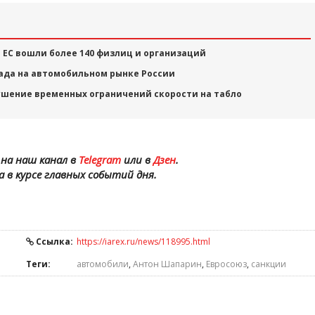
 ЕС вошли более 140 физлиц и организаций
ада на автомобильном рынке России
ушение временных ограничений скорости на табло
на наш канал в
Telegram
или в
Дзен
.
а в курсе главных событий дня.
Ссылка:
https://iarex.ru/news/118995.html
Теги:
автомобили
,
Антон Шапарин
,
Евросоюз
,
санкции