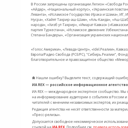
В России запрещены организации Легион «Свобода Росси
«Айдар», «Национальный корпус», «Украинская повстанч
Леванта», «Исламское Государство Ирака и Шама», ИГ,
Нусра», «Хайят Тахрир-аш-Шам», «Аль-Каида», «Аш-Шаб
народа», «Хизб ут-Тахрир», «Имарат Кавказ» («Кавказс
партия Туркестана», «Исламское движение Узбекистана
Степана Бандеры», «Организация украинских национал
«Голос Америки», «Левада-Центр», «Idel.Реалии», Кавка
Европа/Радио Свобода (PCE/PC), "Сибирь.Реалии", Фонд 
благотворительное и правозащитное общество «Мемор
Нашли ошибку? Выделите текст, содержащий ошибку
ИА REX — российское информационное агентство
ИА REX — международное экспертное сообщество. Мы
на информирование аудитории о событиях в России и
читателей с мнением независимых экспертов, их реакци
Редакция агентства не несёт ответственности за матер
«Пресс-релизы».
Допускается свободное некоммерческое использовани
ссылкой на
ИА REX
. Подробнее см.
правила использов