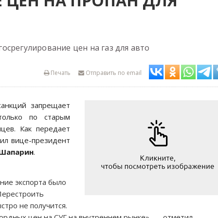
 ЦЕН НА ПРОПАН ДЛЯ
осрегулирование цен на газ для авто
Печать
Отправить по email
санкций запрещает
только по старым
яцев. Как передает
вил вице-президент
 Шапарин
.
ние экспорта было
Перестроить
стро не получится.
рдных цен на СУГ на внутреннем рынке», — отметил