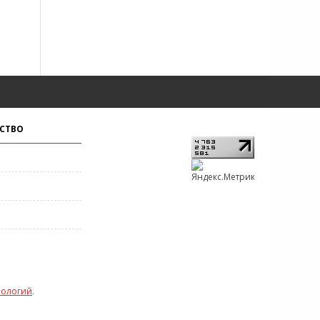
СТВО
нологий
.