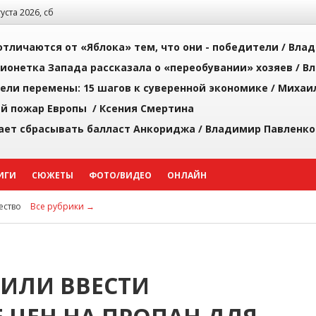
густа 2026, сб
тличаются от «Яблока» тем, что они - победители /
Влад
ионетка Запада рассказала о «переобувании» хозяев /
Вл
рели перемены: 15 шагов к суверенной экономике /
Михаи
й пожар Европы /
Ксения Смертина
ает сбрасывать балласт Анкориджа /
Владимир Павленко
ИГИ
СЮЖЕТЫ
ФОТО/ВИДЕО
ОНЛАЙН
ство
Все рубрики →
ИЛИ ВВЕСТИ