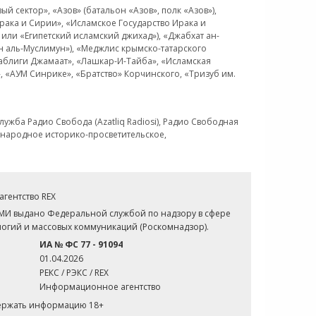
 сектор», «Азов» (батальон «Азов», полк «Азов»),
рака и Сирии», «Исламское Государство Ирака и
или «Египетский исламский джихад»), «Джабхат ан-
н аль-Муслимун»), «Меджлис крымско-татарского
Таблиги Джамаат», «Лашкар-И-Тайба», «Исламская
 «АУМ Синрике», «Братство» Корчинского, «Тризуб им.
ужба Радио Свобода (Azatliq Radiosi), Радио Свободная
ждународное историко-просветительское,
гентство REX
СМИ выдано Федеральной службой по надзору в сфере
огий и массовых коммуникаций (Роскомнадзор).
ИА № ФС 77 - 91094
01.04.2026
РЕКС / РЭКС / REX
Информационное агентство
держать информацию 18+