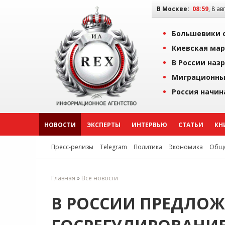
В Москве:
08:59
, 8 ав
Большевики о
Киевская мар
В России наз
Миграционны
Россия начин
НОВОСТИ
ЭКСПЕРТЫ
ИНТЕРВЬЮ
СТАТЬИ
КН
Пресс-релизы
Telegram
Политика
Экономика
Обще
Главная
»
Все новости
В РОССИИ ПРЕДЛОЖ