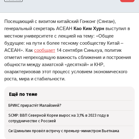
Посещающий с визитом китайский Гонконг (Сянган),
генеральный секретарь АСЕАН
Као Ким Хурн
выступил в
местном университете с лекцией на тему: «Общее
будущее: на пути к более тесному сообществу Китай –
АСЕАН». Как
сообщает
14 сентября Синьхуа, политик
отметил непреходящую важность сближения и построения
общности между азиатской «десяткой» и КНР,
охарактеризовав этот процесс условием экономического
роста, мира и стабильности.
Ещё по теме
БРИКС прирастёт Малайзией?
SCMP: ВВП Северной Кореи вырос на 3,1% в 2023 году в
сотрудничестве с Россией
Си Цзиньпин провёл встречу с премьер-министром Вьетнама