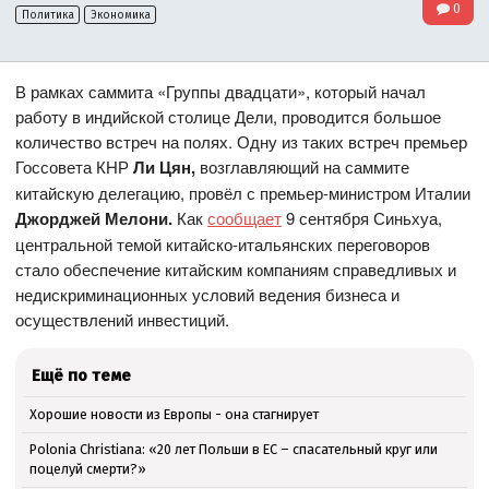
0
Политика
Экономика
В рамках саммита «Группы двадцати», который начал
работу в индийской столице Дели, проводится большое
количество встреч на полях. Одну из таких встреч премьер
Госсовета КНР
Ли Цян,
возглавляющий на саммите
китайскую делегацию, провёл с премьер-министром Италии
Джорджей Мелони.
Как
сообщает
9 сентября Синьхуа,
центральной темой китайско-итальянских переговоров
стало обеспечение китайским компаниям справедливых и
недискриминационных условий ведения бизнеса и
осуществлений инвестиций.
Ещё по теме
Хорошие новости из Европы - она стагнирует
Polonia Christiana: «20 лет Польши в ЕС – спасательный круг или
поцелуй смерти?»