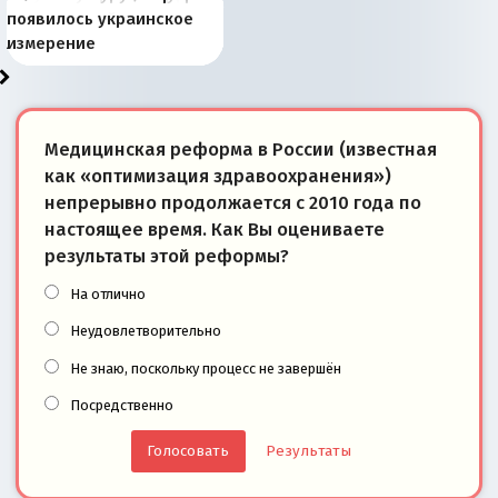
Запада рассказала о
перемены: 15 шагов к
Европы
сбрасывать балласт
года: первые уступки во
сегодня
Варшаве не поможет её
современной истории
появилось украинское
«переобувании» хозяев
суверенной экономике
Анкориджа
внутренней политике
отношениям с Россией?
Южной Осетии
измерение
Медицинская реформа в России (известная
как «оптимизация здравоохранения»)
непрерывно продолжается с 2010 года по
настоящее время. Как Вы оцениваете
результаты этой реформы?
На отлично
Неудовлетворительно
Не знаю, поскольку процесс не завершён
Посредственно
Результаты