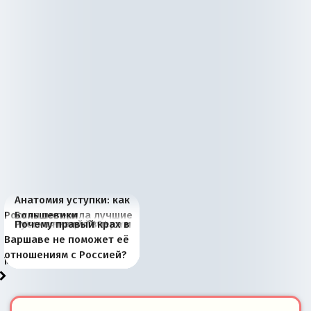
Анатомия уступки: как
Россия потеряла лучшие
Большевики
Киевская марионетка
В России назрели
Миграционный пожар
Россия начинает
Россия зимой 1904
Русская нация вчера и
Почему правый крах в
рыбопромысловые
отличаются от «Яблока»
Запада рассказала о
перемены: 15 шагов к
Европы
сбрасывать балласт
года: первые уступки во
сегодня
Варшаве не поможет её
районы Баренцева
тем, что они -
«переобувании» хозяев
суверенной экономике
Анкориджа
внутренней политике
отношениям с Россией?
моря
победители