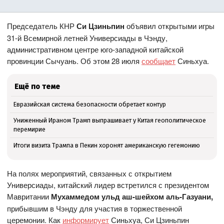
Председатель КНР
Си Цзиньпин
объявил открытыми игры
31-й Всемирной летней Универсиады в Чэнду,
административном центре юго-западной китайской
провинции Сычуань. Об этом 28 июля
сообщает
Синьхуа.
Ещё по теме
Евразийская система безопасности обретает контур
Униженный Ираном Трамп выпрашивает у Китая геополитическое
перемирие
Итоги визита Трампа в Пекин хоронят американскую гегемонию
На полях мероприятий, связанных с открытием
Универсиады, китайский лидер встретился с президентом
Мавритании
Мухаммедом ульд аш-шейхом аль-Газуани,
прибывшим в Чэнду для участия в торжественной
церемонии. Как
информирует
Синьхуа, Си Цзиньпин