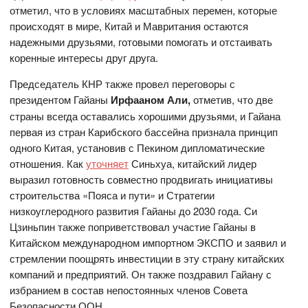
отметил, что в условиях масштабных перемен, которые
происходят в мире, Китай и Мавритания остаются
надежными друзьями, готовыми помогать и отстаивать
коренные интересы друг друга.
Председатель КНР также провел переговоры с
президентом Гайаны
Ирфааном Али,
отметив, что две
страны всегда оставались хорошими друзьями, и Гайана
первая из стран Карибского бассейна признала принцип
одного Китая, установив с Пекином дипломатические
отношения. Как
уточняет
Синьхуа, китайский лидер
выразил готовность совместно продвигать инициативы
строительства «Пояса и пути» и Стратегии
низкоуглеродного развития Гайаны до 2030 года. Си
Цзиньпин также поприветствовал участие Гайаны в
Китайском международном импортном ЭКСПО и заявил и
стремлении поощрять инвестиции в эту страну китайских
компаний и предприятий. Он также поздравил Гайану с
избранием в состав непостоянных членов Совета
Безопасности ООН.