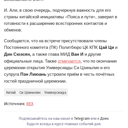
И. Али, в свою очередь, подчеркнув важность для его
страны китайской инициативы «Пояса и пути», заверил в
готовности к расширению всесторонних контактов и
обменов.
Сообщается, что на встрече присутствовали члены
Постоянного комитета (ПК) Политбюро ЦК КПК
Цай Ци
и
Дин Сюэсян,
а также глава МИД
Ван И
и другие
официальные лица. Также
отмечается
, что по окончании
церемонии открытия Универсиады Си Цзиньпин и его
супруга
Пэн Лиюань
устроили приём в честь почётных
гостей праздничной церемонии.
Китай
Си Цзиньпин
Универсиада
Источник:
REX
Подписывайтесь на наш канал в
Telegram
или в
Дзен
.
Будьте всегда в курсе главных событий дня.