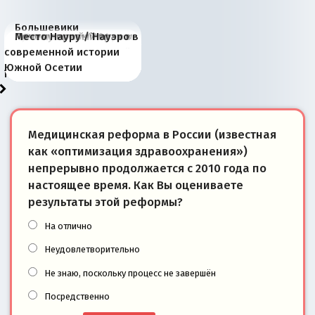
Большевики
Киевская марионетка
В России назрели
Миграционный пожар
Россия начинает
Россия зимой 1904
Русская нация вчера и
Почему правый крах в
Место Науру / Науэро в
отличаются от «Яблока»
Запада рассказала о
перемены: 15 шагов к
Европы
сбрасывать балласт
года: первые уступки во
сегодня
Варшаве не поможет её
современной истории
тем, что они -
«переобувании» хозяев
суверенной экономике
Анкориджа
внутренней политике
отношениям с Россией?
Южной Осетии
победители
Медицинская реформа в России (известная
как «оптимизация здравоохранения»)
непрерывно продолжается с 2010 года по
настоящее время. Как Вы оцениваете
результаты этой реформы?
На отлично
Неудовлетворительно
Не знаю, поскольку процесс не завершён
Посредственно