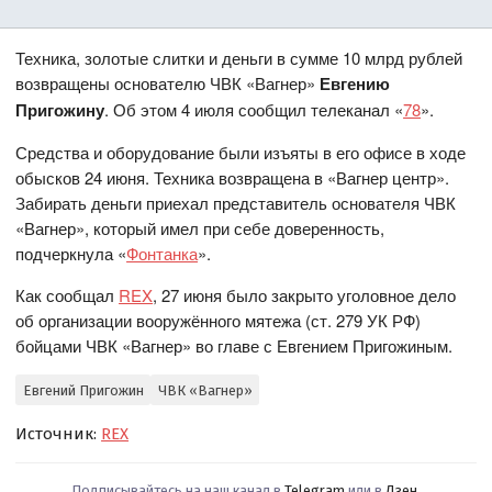
Техника, золотые слитки и деньги в сумме 10 млрд рублей
возвращены основателю ЧВК «Вагнер»
Евгению
Пригожину
. Об этом 4 июля сообщил телеканал «
78
».
Средства и оборудование были изъяты в его офисе в ходе
обысков 24 июня. Техника возвращена в «Вагнер центр».
Забирать деньги приехал представитель основателя ЧВК
«Вагнер», который имел при себе доверенность,
подчеркнула «
Фонтанка
».
Как сообщал
REX
, 27 июня было закрыто уголовное дело
об организации вооружённого мятежа (ст. 279 УК РФ)
бойцами ЧВК «Вагнер» во главе с Евгением Пригожиным.
Евгений Пригожин
ЧВК «Вагнер»
Источник:
REX
Подписывайтесь на наш канал в
Telegram
или в
Дзен
.