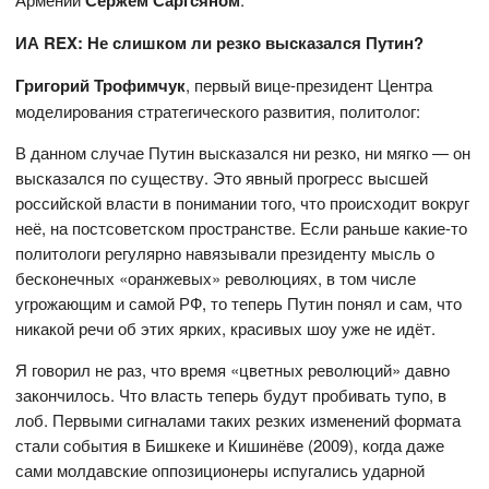
Сержем Саргсяном
ИА REX: Не слишком ли резко высказался Путин?
Григорий Трофимчук
, первый вице-президент Центра
моделирования стратегического развития, политолог:
В данном случае Путин высказался ни резко, ни мягко — он
высказался по существу. Это явный прогресс высшей
российской власти в понимании того, что происходит вокруг
неё, на постсоветском пространстве. Если раньше какие-то
политологи регулярно навязывали президенту мысль о
бесконечных «оранжевых» революциях, в том числе
угрожающим и самой РФ, то теперь Путин понял и сам, что
никакой речи об этих ярких, красивых шоу уже не идёт.
Я говорил не раз, что время «цветных революций» давно
закончилось. Что власть теперь будут пробивать тупо, в
лоб. Первыми сигналами таких резких изменений формата
стали события в Бишкеке и Кишинёве (2009), когда даже
сами молдавские оппозиционеры испугались ударной