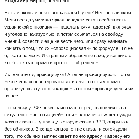
Владимир Бирюк
, политолог:
Не слишком ли резко высказался Путин? Нет, не слишком.
Меня всегда умиляла яркая поведенческая особенность
украинской оппозиция — наделать кучу гадостей, включая
и уголовно наказуемые, а потом ссылаться на свободу
мнений, совести и еще не весть чего, или сразу начинать
кричать о том, что их «спровоцировали» по формуле «і я не
я, і хата не моя». И странным образом не находится никого,
кто бы сказал прямо и просто — «брешеш».
Их, видите ли, провоцируют! А ты не провоцируйся. Но ты
же хочешь «провоцироваться» и для этого сам прямо
организуешь эту «провокацию», а потом «провоцируешься»
на нее.
Поскольку у РФ чрезвычайно мало средств повлиять на
ситуацию с «ассоциацией», то и «скромничать» нет нужды,
можно сказать ту правду, которую сказал ВВП, открыто и
без обиняков. В конце концов, он не сказал и сотой доли
того, что обычно выплескивает по его адресу и адресу его