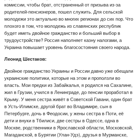
комиссии, чтобы брат, отстраненный от призыва из-за
родителей-пенсионеров, пошел служить. Для сельской
молодежи это актуально во многих регионах до сих пор. Что
плохого в том, что молодежь из славянских республик
будет иметь двойное гражданство и больший выбор в
трудоустройстве? Россия наполняет казну налогами, а
Украина повышает уровень благосостояния своего народа.
Леонид Шестаков:
Двойное гражданство Украины и России давно уже обещали
украинские политики, которые на этом и проползли во
власть. Мои предки из Забайкалья, я родился на Сахалине,
жил в Грузии, учился в Ленинграде, до пенсии проработал в
Крыму. У меня сестра живёт в Советской Гавани, один брат
в Усть-Илимске, другой брат во Владимире, сын в
Петербурге, дочь в Феодосии, у жены сестра в Поти, её
дети и внуки в Тбилиси, две сестры в Одессе, одна в
Москве, родственники в Ярославской области, Московской,
Магаданской, в Бурятии (Улан-Удэ), друзья в Мурманске,