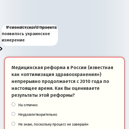
Киевская марионетка
В России назрели
Миграционный пожар
Россия начинает
Россия зимой 1904
Русская нация вчера и
Почему правый крах в
Место Науру / Науэро в
У сионистского проекта
Запада рассказала о
перемены: 15 шагов к
Европы
сбрасывать балласт
года: первые уступки во
сегодня
Варшаве не поможет её
современной истории
появилось украинское
«переобувании» хозяев
суверенной экономике
Анкориджа
внутренней политике
отношениям с Россией?
Южной Осетии
измерение
Медицинская реформа в России (известная
как «оптимизация здравоохранения»)
непрерывно продолжается с 2010 года по
настоящее время. Как Вы оцениваете
результаты этой реформы?
На отлично
Неудовлетворительно
Не знаю, поскольку процесс не завершён