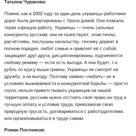
Татьяна Чуракова:
Помню, как в 2002 году за один день украинцы-работники
дорог были депортированы с Урала домой. Они плакали,
теряя хорошую работу. Украинцы — очень сильные
конкуренты русским: они не пьянствуют, эгоистичны,
расчётливы, послушны начальству, технику держат в
полном порядке, любят семью и привозят её с собой,
защищают друг друга, дисциплинированы, подчиняются
любому режиму — если есть выгода. А она будет, т.к.
рубль по курсу выше гривны. Украинцы не смотрят на
дружбу, а на выгоду. Поэтому наивно «любить» их в
условиях выживаемости и конкурентной борьбы — просто
глупо; нельзя приветствовать украинцев на нашей
территории, русским нужно отстоять своё право на труд и
лучшую оплату и условия труда, превозмогая свою
природную трусость, договариваться с работодателями,
или организовываться в труде самим.
Роман Постников: