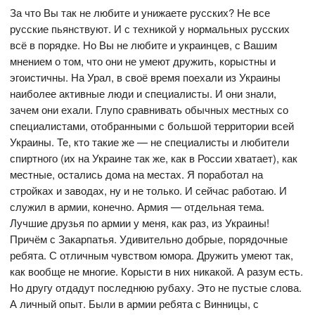
За что Вы так не любите и унижаете русских? Не все
русские пьянствуют. И с техникой у нормальных русских
всё в порядке. Но Вы не любите и украинцев, с Вашим
мнением о том, что они не умеют дружить, корыстны и
эгоистичны. На Урал, в своё время поехали из Украины
наиболее активные люди и специалисты. И они знали,
зачем они ехали. Глупо сравнивать обычных местных со
специалистами, отобранными с большой территории всей
Украины. Те, кто такие же — не специалисты и любители
спиртного (их на Украине так же, как в России хватает), как
местные, остались дома на местах. Я поработал на
стройках и заводах, ну и не только. И сейчас работаю. И
служил в армии, конечно. Армия — отдельная тема.
Лучшие друзья по армии у меня, как раз, из Украины!
Причём с Закарпатья. Удивительно добрые, порядочные
ребята. С отличным чувством юмора. Дружить умеют так,
как вообще не многие. Корысти в них никакой. А разум есть.
Но другу отдадут последнюю рубаху. Это не пустые слова.
А личный опыт. Были в армии ребята с Винницы, с