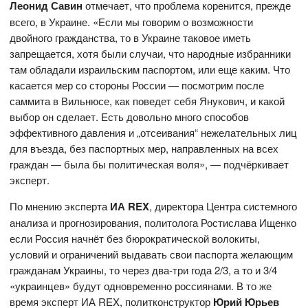
Леонид Савин
отмечает, что проблема коренится, прежде
всего, в Украине. «Если мы говорим о возможности
двойного гражданства, то в Украине таковое иметь
запрещается, хотя были случаи, что народные избранники
там обладали израильским паспортом, или еще каким. Что
касается мер со стороны России — посмотрим после
саммита в Вильнюсе, как поведет себя Янукович, и какой
выбор он сделает. Есть довольно много способов
эффективного давления и „отсеивания“ нежелательных лиц
для въезда, без паспортных мер, направленных на всех
граждан — была бы политическая воля», — подчёркивает
эксперт.
По мнению эксперта
ИА REX
, директора Центра системного
анализа и прогнозирования, политолога Ростислава Ищенко
если Россия начнёт без бюрократической волокиты,
условий и ограничений выдавать свои паспорта желающим
гражданам Украины, то через два-три года 2/3, а то и 3/4
«украинцев» будут одновременно россиянами. В то же
время эксперт ИА REX, политконструктор
Юрий Юрьев