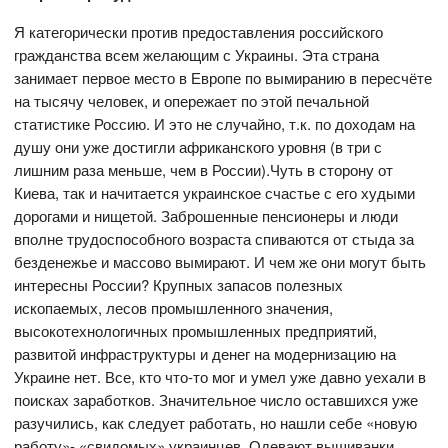
Я категорически против предоставления российского
гражданства всем желающим с Украины. Эта страна
занимает первое место в Европе по вымиранию в пересчёте
на тысячу человек, и опережает по этой печальной
статистике Россию. И это не случайно, т.к. по доходам на
душу они уже достигли африканского уровня (в три с
лишним раза меньше, чем в России).Чуть в сторону от
Киева, так и начитается украинское счастье с его худыми
дорогами и нищетой. Заброшенные пенсионеры и люди
вполне трудоспособного возраста спиваются от стыда за
безденежье и массово вымирают. И чем же они могут быть
интересны России? Крупных запасов полезных
ископаемых, лесов промышленного значения,
высокотехнологичных промышленных предприятий,
развитой инфраструктуры и денег на модернизацию на
Украине нет. Все, кто что-то мог и умел уже давно уехали в
поисках заработков. Значительное число оставшихся уже
разучились, как следует работать, но нашли себе «новую
работу»- «свидомых» украинцев. Одевают вышиванки