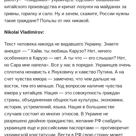
китайского производства и кричат лозунги на майданах за
гривны, горилку и сало. Ну и зачем, скажите, России нужны
такие граждане? Пользы от них никакой.
Nikolai Vladimirov:
Текст человека никогда не видавшего Украину. Знаете
анекдот — " Хайм. ты любишь Карузо? Нет, ничего
особенного в Карузо — нет. А ты что — его слышал? Нет,
но Сара мне напела«. Все у нас в порядке. Украинцев очень
сплотила ненависть к Януковичу и хамство Путина. А на
счет чувства юмора — замечено, что чем дальше на
восток, тем его меньше. Под вопросом наличие чувства
юмора у китайцев. Нация — это совокупность граждан
страны, объединенная общностью культуры, экономики,
истории, устремлений, языка. Нация в большинстве
случаев состоит из многих этносов. В Украине не
разрешено двойное гражданство, желание РФ снабдить
украинцев еще и российскими паспортами — противоречит
украинской конституции. Вести в РФ свою страну может