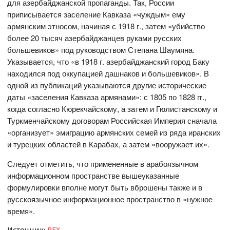
для азербайджанской пропаганды. Так, России
приписывается заселение Кавказа «чуждым» ему
армянским этносом, начиная с 1918 г., затем «убийство
более 20 тысяч азербайджанцев руками русских
большевиков» под руководством Степана Шаумяна.
Указывается, что «в 1918 г. азербайджанский город Баку
находился под оккупацией дашнаков и большевиков». В
одной из публикаций указываются другие исторические
даты «заселения Кавказа армянами»: с 1805 по 1828 гг.,
когда согласно Кюрекчайскому, а затем и Гюлистанскому и
Туркменчайскому договорам Российская Империя сначала
«организует» эмиграцию армянских семей из ряда иранских
и турецких областей в Карабах, а затем «вооружает их».
Следует отметить, что примененные в арабоязычном
информационном пространстве вышеуказанные
формулировки вполне могут быть вброшены также и в
русскоязычное информационное пространство в «нужное
время».