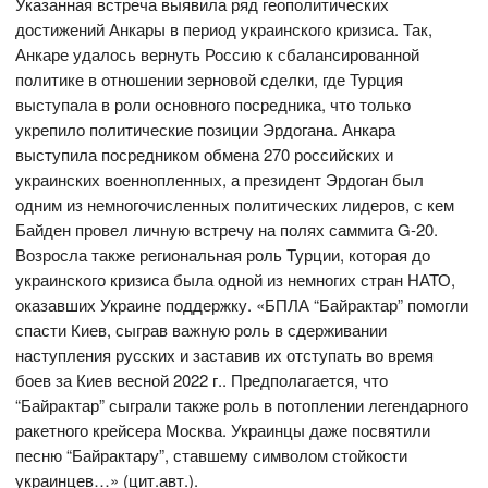
Указанная встреча выявила ряд геополитических
достижений Анкары в период украинского кризиса. Так,
Анкаре удалось вернуть Россию к сбалансированной
политике в отношении зерновой сделки, где Турция
выступала в роли основного посредника, что только
укрепило политические позиции Эрдогана. Анкара
выступила посредником обмена 270 российских и
украинских военнопленных, а президент Эрдоган был
одним из немногочисленных политических лидеров, с кем
Байден провел личную встречу на полях саммита G-20.
Возросла также региональная роль Турции, которая до
украинского кризиса была одной из немногих стран НАТО,
оказавших Украине поддержку. «БПЛА “Байрактар” помогли
спасти Киев, сыграв важную роль в сдерживании
наступления русских и заставив их отступать во время
боев за Киев весной 2022 г.. Предполагается, что
“Байрактар” сыграли также роль в потоплении легендарного
ракетного крейсера Москва. Украинцы даже посвятили
песню “Байрактару”, ставшему символом стойкости
украинцев…» (цит.авт.).