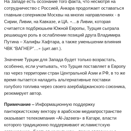
На Западе есть осознание того факта, что несмотря на
сотрудничество с Россией, Анкара продолжает оставаться
главным соперником Москвы на многих направлениях - в
Сирии, Ливии, на Кавказе, и ЦА. «…в Ливии, которая
считается подбрюшьем Южной Европы, Турция сыграла
решающую роль в ослаблении позиций друга Владимира
Путина – Халифы Хафтара, а также уменьшении влияния
ЧВК “ВАГНЕР”…» (цит.авт.).
Значение Турции для Запада будет только возрастать,
особенно, если учитывать, что Турция поставляет в Европу
газ через территории стран Центральной Азии и РФ, в то же
время пытается наладить альтернативные поставки
голубого топлива через своего азербайджанского союзника,
резюмирует автор.
Примечание –
Информационную поддержку
пантюркистскому вектору в арабском медиапространстве
оказывает телекомпания «Al-Jazeera» в Катаре, власти
которого традиционно поддерживают исламистскую