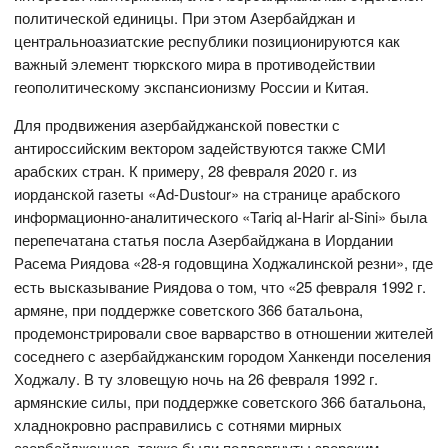
политической единицы. При этом Азербайджан и
центральноазиатские республики позиционируются как
важный элемент тюркского мира в противодействии
геополитическому экспансионизму России и Китая.
Для продвижения азербайджанской повестки с
антироссийским вектором задействуются также СМИ
арабских стран. К примеру, 28 февраля 2020 г. из
иорданской газеты «Ad-Dustour» на странице арабского
информационно-аналитического «Tariq al-Harir al-Sini» была
перепечатана статья посла Азербайджана в Иордании
Расема Риядова
«28-я годовщина Ходжалинской резни», где
есть высказывание Риядова о том, что «25 февраля 1992 г.
армяне, при поддержке советского 366 батальона,
продемонстрировали свое варварство в отношении жителей
соседнего с азербайджанским городом Ханкенди поселения
Ходжалу. В ту зловещую ночь на 26 февраля 1992 г.
армянские силы, при поддержке советского 366 батальона,
хладнокровно расправились с сотнями мирных
азербайджанцев, также были подвергнуты зверским