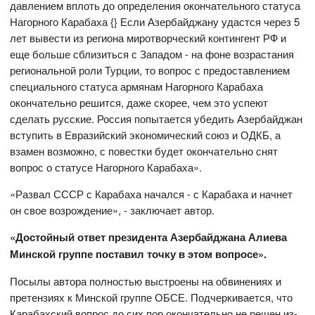
давлением вплоть до определения окончательного статуса
Нагорного Карабаха {} Если Азербайджану удастся через 5
лет вывести из региона миротворческий контингент РФ и
еще больше сблизиться с Западом - на фоне возрастания
региональной роли Турции, то вопрос с предоставлением
специального статуса армянам Нагорного Карабаха
окончательно решится, даже скорее, чем это успеют
сделать русские. Россия попытается убедить Азербайджан
вступить в Евразийский экономический союз и ОДКБ, а
взамен возможно, с повестки будет окончательно снят
вопрос о статусе Нагорного Карабаха».
«Развал СССР с Карабаха начался - с Карабаха и начнет
он свое возрождение», - заключает автор.
«Достойный ответ президента Азербайджана Алиева
Минской группе поставил точку в этом вопросе».
Посылы автора полностью выстроены на обвинениях и
претензиях к Минской группе ОБСЕ. Подчеркивается, что
Карабахский вопрос до сих пор окончательно не решен из-