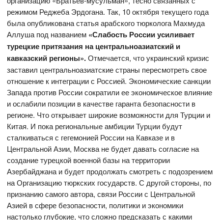
организацию «Братьев-мусульман», тесно связанных с
режимом Реджеба Эрдогана. Так, 10 октября текущего года
была опубликована статья арабского тюрколога Махмуда
Аллуша под названием
«Слабость России усиливает
турецкие притязания на центральноазиатский и
кавказский регионы».
Отмечается, что украинский кризис
заставил центральноазиатские страны пересмотреть свое
отношение к интеграции с Россией. Экономические санкции
Запада против России сократили ее экономическое влияние
и ослабили позиции в качестве гаранта безопасности в
регионе. Что открывает широкие возможности для Турции и
Китая. И пока региональные амбиции Турции будут
сталкиваться с гегемонией России на Кавказе и в
Центральной Азии, Москва не будет давать согласие на
создание турецкой военной базы на территории
Азербайджана и будет продолжать смотреть с подозрением
на Организацию тюркских государств. С другой стороны, по
признанию самого автора, связи России с Центральной
Азией в сфере безопасности, политики и экономики
настолько глубокие, что сложно предсказать с какими