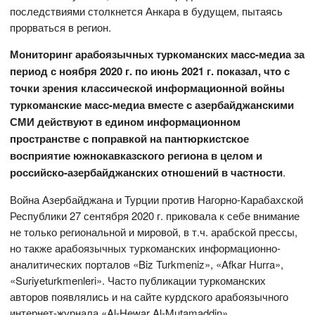
последствиями столкнется Анкара в будущем, пытаясь
прорваться в регион.
Мониторинг арабоязычных туркоманских масс-медиа за
период с ноября 2020 г. по июнь 2021 г. показал, что с
точки зрения классической информационной войны
туркоманские масс-медиа вместе с азербайджанскими
СМИ действуют в едином информационном
пространстве с поправкой на пантюркистское
восприятие южнокавказского региона в целом и
российско-азербайджанских отношений в частности
.
Война Азербайджана и Турции против Нагорно-Карабахской
Республики 27 сентября 2020 г. приковала к себе внимание
не только региональной и мировой, в т.ч. арабской прессы,
но также арабоязычных туркоманских информационно-
аналитических порталов «Biz Turkmeniz», «Afkar Hurra»,
«Suriyeturkmenleri». Часто публикации туркоманских
авторов появлялись и на сайте курдского арабоязычного
интернет-журнала «Al-Hewar Al-Mutamaddin».