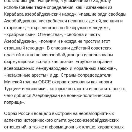
составляющую. Например, в упоминании о Ходжалу
использованы такие определения, как «изгнанный из
Карабаха азербайджанский народ», «павшие ради свободы
Азербайджана», «истребленеи невинных детей, женщин и
стариков», «открыли огонь по безоружным людям»,
«храбрые сыны Отечества», «свобода и честь
Азербайджана», «помним и никогда не простим этот
страшный геноцид». В описании действий советских
властей в отношении азербайджанцев использованы
формулировки «советская резня», «грубое попрание
всевозможных международных и моральных законов»,
«незаконные аресты» и др. Страны-сопредседатели
Минской группы ОБСЕ охарактеризованы как «враги
Турции» и «хищники…которые пытаются испоганить все то,
чего добился Азербайджан на военно-политическом
поприще».
Образ России всецело выстроен на неблагоприятных
аспектах исторического опыта русско-азербайджанских
отношений, а также информационных клише, характерных