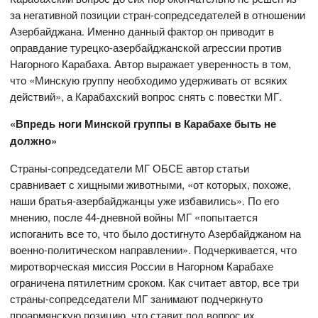
за негативной позиции стран-сопредседателей в отношении
Азербайджана. Именно данный фактор он приводит в
оправдание турецко-азербайджанской агрессии против
Нагорного Карабаха. Автор выражает уверенность в том,
что «Минскую группу необходимо удерживать от всяких
действий», а Карабахский вопрос снять с повестки МГ.
«Впредь ноги Минской группы в Карабахе быть не
должно»
Страны-сопредседатели МГ ОБСЕ автор статьи
сравнивает с хищными животными, «от которых, похоже,
наши братья-азербайджанцы уже избавились». По его
мнению, после 44-дневной войны МГ «попытается
испоганить все то, что было достигнуто Азербайджаном на
военно-политическом направлении». Подчеркивается, что
миротворческая миссия России в Нагорном Карабахе
ограничена пятилетним сроком. Как считает автор, все три
страны-сопредседатели МГ занимают подчеркнуто
проармянскую позицию, что ставит под вопрос их