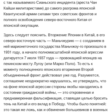
с так называемого Сианьского инцидента (ареста Чан
Кайши милитаристами) до самого разгрома японской
Квантунской армии силами трех советских фронтов и
полного освобождения северо-восточного Китая от
японской оккупации.
Здесь следует пояснить. Вторжение Японии в Китай, в его
северо-восточную часть — Маньчжурию — с созданием в
ней марионеточного государства Маньчжоу-го произошло в
1931 году, а начало полномасштабной японской агрессии
датируется 7 июля 1937 года — провокацией японцев на
пекинском мосту Лугоу (или Марко Поло). То есть к
моменту полноценного японского вторжения Второй
объединенный фронт действовал уже год. Разумеется,
соглашение неоднократно нарушалось, но утверждать, что
на фоне японской агрессии стороны якобы находились в
состоянии гражданской войны, — это откровенная и
преднамеренная фальсификация, ставящая целью бросить
тень на Китай и его вклад в Победу. Чтобы было понятней:
это такая же ложь, как и обвинения большевиков в военных