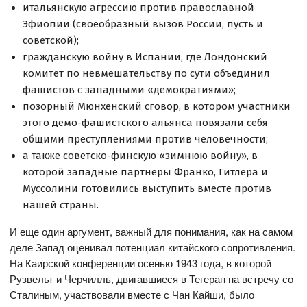
итальянскую агрессию против православной
Эфиопии (своеобразный вызов России, пусть и
советской);
гражданскую войну в Испании, где Лондонский
комитет по невмешательству по сути объединил
фашистов с западными «демократиями»;
позорный Мюнхенский сговор, в котором участники
этого демо-фашистского альянса повязали себя
общими преступлениями против человечности;
а также советско-финскую «зимнюю войну», в
которой западные партнеры Франко, Гитлера и
Муссолини готовились выступить вместе против
нашей страны.
И еще один аргумент, важный для понимания, как на самом
деле Запад оценивал потенциал китайского сопротивления.
На Каирской конференции осенью 1943 года, в которой
Рузвельт и Черчилль, двигавшиеся в Тегеран на встречу со
Сталиным, участвовали вместе с Чан Кайши, было