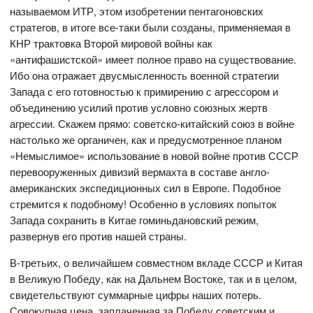
называемом ИТР, этом изобретении пентагоновских
стратегов, в итоге все-таки были созданы, применяемая в
КНР трактовка Второй мировой войны как
«антифашистской» имеет полное право на существование.
Ибо она отражает двусмысленность военной стратегии
Запада с его готовностью к примирению с агрессором и
объединению усилий против условно союзных жертв
агрессии. Скажем прямо: советско-китайский союз в войне
настолько же органичен, как и предусмотренное планом
«Немыслимое» использование в новой войне против СССР
перевооруженных дивизий вермахта в составе англо-
американских экспедиционных сил в Европе. Подобное
стремится к подобному! Особенно в условиях попыток
Запада сохранить в Китае гоминьдановский режим,
развернув его против нашей страны.
В-третьих, о величайшем совместном вкладе СССР и Китая
в Великую Победу, как на Дальнем Востоке, так и в целом,
свидетельствуют суммарные цифры наших потерь.
Совокупная цена, заплаченная за Победу советским и