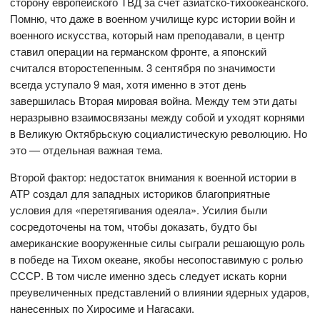
сторону европейского ТВД за счет азиатско-тихоокеанского.
Помню, что даже в военном училище курс истории войн и
военного искусства, который нам преподавали, в центр
ставил операции на германском фронте, а японский
считался второстепенным. 3 сентября по значимости
всегда уступало 9 мая, хотя именно в этот день
завершилась Вторая мировая война. Между тем эти даты
неразрывно взаимосвязаны между собой и уходят корнями
в Великую Октябрьскую социалистическую революцию. Но
это — отдельная важная тема.
Второй фактор: недостаток внимания к военной истории в
АТР создал для западных историков благоприятные
условия для «перетягивания одеяла». Усилия были
сосредоточены на том, чтобы доказать, будто бы
американские вооруженные силы сыграли решающую роль
в победе на Тихом океане, якобы несопоставимую с ролью
СССР. В том числе именно здесь следует искать корни
преувеличенных представлений о влиянии ядерных ударов,
нанесенных по Хиросиме и Нагасаки.