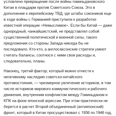
условлено превращение после войны гоминьдановского
Китая в плацдарм против Советского Союза. Это в
дополнение к европейскому ТВД, где штабы союзников еще
в ходе войны с Германией приступили к разработке
известной операции «Немыслимое». Если бы Китай — даже
однородный, чанкайшистский, не представлял собой
существенной политической и военной силы, такого
предложения со стороны Запада никогда бы не
последовало. Кто-кто, а англосаксонские стратеги умеют
считать балансы, соотнося с ними свои расходы и,
следовательно, планы.
Наконец, третий фактор, который можно отнести к
негативному наследию советско-китайского
противостояния, — чрезмерное увлечение историков, в том
числе историков мирового коммунистического и рабочего
движения, внутренним конфликтом между Гоминьданом и
КПК на фоне японской агрессии. При этом практически не
берется в расчет Второй объединенный (антияпонский)
фронт, который в Китае просуществовал с 1936 по 1946 год,