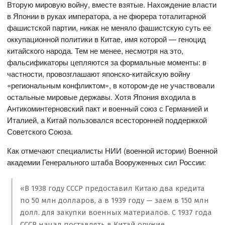
Вторую мировую войну, вместе взятые. Нахождение власти
в Японии в руках императора, а не фюрера тоталитарной
фашистской партии, никак не меняло фашистскую суть ее
оккупационной политики в Китае, имя которой — геноцид
китайского народа. Тем не менее, несмотря на это,
фальсификаторы цепляются за формальные моменты: в
частности, провозглашают японско-китайскую войну
«региональным конфликтом», в котором-де не участвовали
остальные мировые державы. Хотя Япония входила в
Антикоминтерновский пакт и военный союз с Германией и
Италией, а Китай пользовался всесторонней поддержкой
Советского Союза.
Как отмечают специалисты НИИ (военной истории) Военной
академии Генерального штаба Вооруженных сил России:
«В 1938 году СССР предоставил Китаю два кредита
по 50 млн долларов, а в 1939 году — заем в 150 млн
долл. для закупки военных материалов. С 1937 года
СССР начал поставлять в Китай оружие,