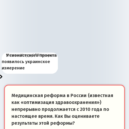
Киевская марионетка
В России назрели
Миграционный пожар
Россия начинает
Россия зимой 1904
Русская нация вчера и
Почему правый крах в
Место Науру / Науэро в
У сионистского проекта
Запада рассказала о
перемены: 15 шагов к
Европы
сбрасывать балласт
года: первые уступки во
сегодня
Варшаве не поможет её
современной истории
появилось украинское
«переобувании» хозяев
суверенной экономике
Анкориджа
внутренней политике
отношениям с Россией?
Южной Осетии
измерение
Медицинская реформа в России (известная
как «оптимизация здравоохранения»)
непрерывно продолжается с 2010 года по
настоящее время. Как Вы оцениваете
результаты этой реформы?