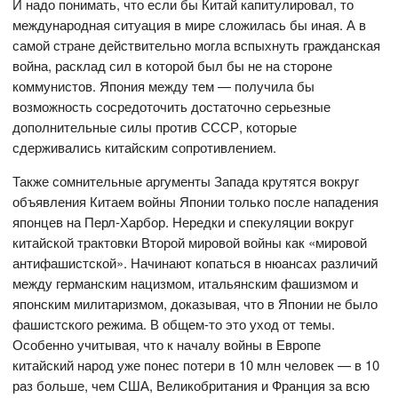
И надо понимать, что если бы Китай капитулировал, то
международная ситуация в мире сложилась бы иная. А в
самой стране действительно могла вспыхнуть гражданская
война, расклад сил в которой был бы не на стороне
коммунистов. Япония между тем — получила бы
возможность сосредоточить достаточно серьезные
дополнительные силы против СССР, которые
сдерживались китайским сопротивлением.
Также сомнительные аргументы Запада крутятся вокруг
объявления Китаем войны Японии только после нападения
японцев на Перл-Харбор. Нередки и спекуляции вокруг
китайской трактовки Второй мировой войны как «мировой
антифашистской». Начинают копаться в нюансах различий
между германским нацизмом, итальянским фашизмом и
японским милитаризмом, доказывая, что в Японии не было
фашистского режима. В общем-то это уход от темы.
Особенно учитывая, что к началу войны в Европе
китайский народ уже понес потери в 10 млн человек — в 10
раз больше, чем США, Великобритания и Франция за всю