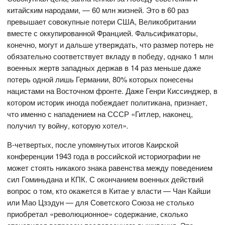
китайским народами, — 60 млн жизней. Это в 60 раз
превышает совокупные потери США, Великобритании
вместе с оккупированной Францией. Фальсификаторы,
конечно, могут и дальше утверждать, что размер потерь не
обязательно соответствует вкладу в победу, однако 1 млн
военных жертв западных держав в 14 раз меньше даже
потерь одной лишь Германии, 80% которых понесены
нацистами на Восточном фронте. Даже Генри Киссинджер, в
котором историк иногда побеждает политикана, признает,
что именно с нападением на СССР «Гитлер, наконец,
получил ту войну, которую хотел»
.
В-четвертых, после упомянутых итогов Каирской
конференции 1943 года в российской историографии не
может стоять никакого знака равенства между поведением
сил Гоминьдана и КПК. С окончанием военных действий
вопрос о том, кто окажется в Китае у власти — Чан Кайши
или Мао Цзэдун — для Советского Союза не столько
приобретал «революционное» содержание, сколько