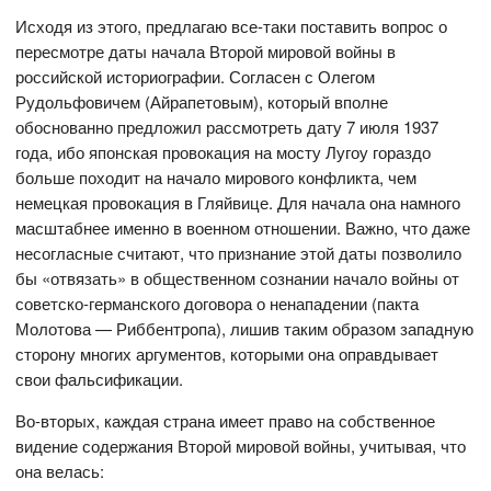
Исходя из этого, предлагаю все-таки поставить вопрос о
пересмотре даты начала Второй мировой войны в
российской историографии. Согласен с Олегом
Рудольфовичем (Айрапетовым), который вполне
обоснованно предложил рассмотреть дату 7 июля 1937
года, ибо японская провокация на мосту Лугоу гораздо
больше походит на начало мирового конфликта, чем
немецкая провокация в Гляйвице. Для начала она намного
масштабнее именно в военном отношении. Важно, что даже
несогласные считают, что признание этой даты позволило
бы «отвязать» в общественном сознании начало войны от
советско-германского договора о ненападении (пакта
Молотова — Риббентропа), лишив таким образом западную
сторону многих аргументов, которыми она оправдывает
свои фальсификации.
Во-вторых, каждая страна имеет право на собственное
видение содержания Второй мировой войны, учитывая, что
она велась: