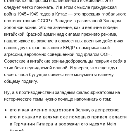
становился вопросом послевоенного выживания. Это
следует четко понимать. И в этом смысле гражданская
война 1945−1949 годов в Китае — это проекция глобального
противостояния СССР с Западом в развязанной Западом
холодной войне. Это ее значение, как и величие победы
китайской Красной армии над силами прежнего режима,
нашло яркое выражение в совместных военных действиях
наших двух стран по защите КНДР от американской
агрессии, вероломно совершенной под флагом ООН.
Советские и китайские воины-добровольцы покрыли себя в
этих боях неувядаемой славой. Я уверен, что еще ждут
своего часа будущие совместные монументы нашему
общему подвигу.
Ну, а в противодействии западным фальсификаторам на
исторические темы нужно почаще напоминать о том:
кто и как именно подготовил Великую депрессию;
кто и с какими целями с ее помощью привел к власти
в Германии Гитлера и вооружил его идеями Mein
Kampf;