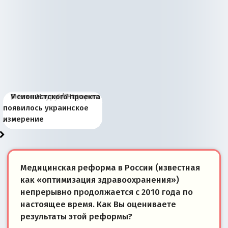
Киевская марионетка
В России назрели
Миграционный пожар
Россия начинает
Россия зимой 1904
Русская нация вчера и
Почему правый крах в
Место Науру / Науэро в
У сионистского проекта
Запада рассказала о
перемены: 15 шагов к
Европы
сбрасывать балласт
года: первые уступки во
сегодня
Варшаве не поможет её
современной истории
появилось украинское
«переобувании» хозяев
суверенной экономике
Анкориджа
внутренней политике
отношениям с Россией?
Южной Осетии
измерение
Медицинская реформа в России (известная
как «оптимизация здравоохранения»)
непрерывно продолжается с 2010 года по
настоящее время. Как Вы оцениваете
результаты этой реформы?