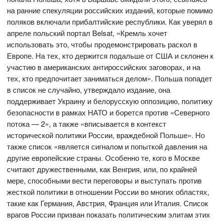
на ранние спекуляции российских изданий, которые помимо
поляков включали прибалтийские республики. Как уверял в
апреле польский портал Belsat, «Кремль хочет
использовать это, чтобы продемонстрировать раскол в
Европе. На тех, кто держится подальше от США и склонен к
участию в американских антироссийских заговорах, и на
тех, кто предпочитает заниматься делом». Польша попадет
в список не случайно, утверждало издание, она
поддерживает Украину и белорусскую оппозицию, политику
безопасности в рамках НАТО и борется против «Северного
потока — 2», а также «вписывается в контекст
исторической политики России, враждебной Польше». Но
также список «является сигналом и попыткой давления на
другие европейские страны. Особенно те, кого в Москве
считают дружественными, как Венгрия, или, по крайней
мере, способными вести переговоры и выступать против
жесткой политики в отношении России во многих областях,
такие как Германия, Австрия, Франция или Италия. Список
врагов России призван показать политическим элитам этих