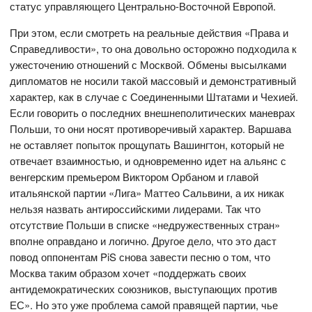
статус управляющего Центрально-Восточной Европой.
При этом, если смотреть на реальные действия «Права и
Справедливости», то она довольно осторожно подходила к
ужесточению отношений с Москвой. Обмены высылками
дипломатов не носили такой массовый и демонстративный
характер, как в случае с Соединенными Штатами и Чехией.
Если говорить о последних внешнеполитических маневрах
Польши, то они носят противоречивый характер. Варшава
не оставляет попыток прощупать Вашингтон, который не
отвечает взаимностью, и одновременно идет на альянс с
венгерским премьером Виктором Орбаном и главой
итальянской партии «Лига» Маттео Сальвини, а их никак
нельзя назвать антироссийскими лидерами. Так что
отсутствие Польши в списке «недружественных стран»
вполне оправдано и логично. Другое дело, что это даст
повод оппонентам PiS снова завести песню о том, что
Москва таким образом хочет «поддержать своих
антидемократических союзников, выступающих против
ЕС». Но это уже проблема самой правящей партии, чье