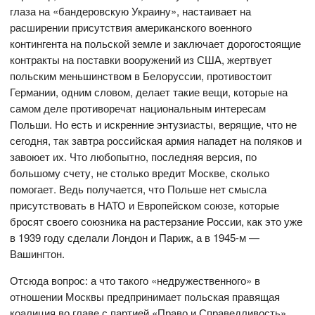
глаза на «бандеровскую Украину», настаивает на
расширении присутствия американского военного
контингента на польской земле и заключает дорогостоящие
контракты на поставки вооружений из США, жертвует
польским меньшинством в Белоруссии, противостоит
Германии, одним словом, делает такие вещи, которые на
самом деле противоречат национальным интересам
Польши. Но есть и искренние энтузиасты, верящие, что не
сегодня, так завтра российская армия нападет на поляков и
завоюет их. Что любопытно, последняя версия, по
большому счету, не столько вредит Москве, сколько
помогает. Ведь получается, что Польше нет смысла
присутствовать в НАТО и Европейском союзе, которые
бросят своего союзника на растерзание России, как это уже
в 1939 году сделали Лондон и Париж, а в 1945-м —
Вашингтон.
Отсюда вопрос: а что такого «недружественного» в
отношении Москвы предпринимает польская правящая
коалиция во главе с партией «Право и Справедливость»