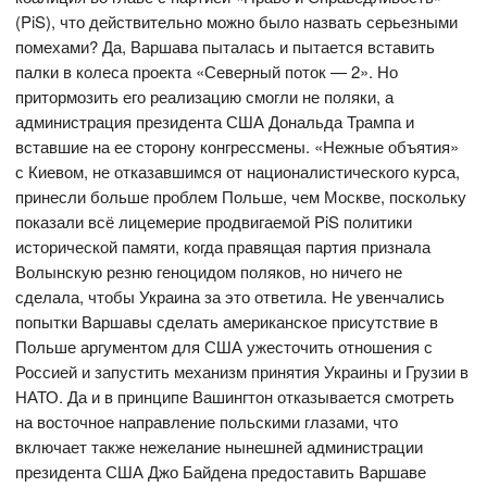
(PiS), что действительно можно было назвать серьезными
помехами? Да, Варшава пыталась и пытается вставить
палки в колеса проекта «Северный поток — 2». Но
притормозить его реализацию смогли не поляки, а
администрация президента США Дональда Трампа и
вставшие на ее сторону конгрессмены. «Нежные объятия»
с Киевом, не отказавшимся от националистического курса,
принесли больше проблем Польше, чем Москве, поскольку
показали всё лицемерие продвигаемой PiS политики
исторической памяти, когда правящая партия признала
Волынскую резню геноцидом поляков, но ничего не
сделала, чтобы Украина за это ответила. Не увенчались
попытки Варшавы сделать американское присутствие в
Польше аргументом для США ужесточить отношения с
Россией и запустить механизм принятия Украины и Грузии в
НАТО. Да и в принципе Вашингтон отказывается смотреть
на восточное направление польскими глазами, что
включает также нежелание нынешней администрации
президента США Джо Байдена предоставить Варшаве