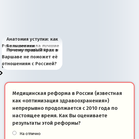
Анатомия уступки: как
Россия потеряла лучшие
Большевики
Киевская марионетка
В России назрели
Миграционный пожар
Россия начинает
Россия зимой 1904
Русская нация вчера и
Почему правый крах в
рыбопромысловые
отличаются от «Яблока»
Запада рассказала о
перемены: 15 шагов к
Европы
сбрасывать балласт
года: первые уступки во
сегодня
Варшаве не поможет её
районы Баренцева
тем, что они -
«переобувании» хозяев
суверенной экономике
Анкориджа
внутренней политике
отношениям с Россией?
моря
победители
Медицинская реформа в России (известная
как «оптимизация здравоохранения»)
непрерывно продолжается с 2010 года по
настоящее время. Как Вы оцениваете
результаты этой реформы?
На отлично