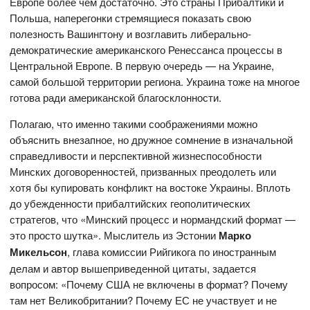
Европе более чем достаточно. Это страны Прибалтики и
Польша, наперегонки стремящиеся показать свою
полезность Вашингтону и возглавить либерально-
демократические американского Ренессанса процессы в
Центральной Европе. В первую очередь — на Украине,
самой большой территории региона. Украина тоже на многое
готова ради американской благосклонности.
Полагаю, что именно такими соображениями можно
объяснить внезапное, но дружное сомнение в изначальной
справедливости и перспективной жизнеспособности
Минских договоренностей, призванных преодолеть или
хотя бы купировать конфликт на востоке Украины. Вплоть
до убежденности прибалтийских геополитических
стратегов, что «Минский процесс и нормандский формат —
это просто шутка». Мыслитель из Эстонии
Марко
Микельсон
, глава комиссии Рийгикога по иностранным
делам и автор вышеприведенной цитаты, задается
вопросом: «Почему США не включены в формат? Почему
там нет Великобритании? Почему ЕС не участвует и не