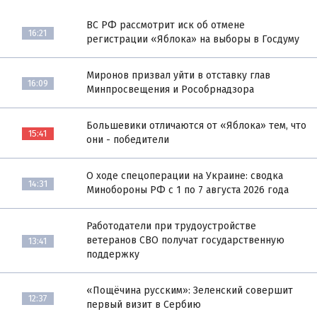
ВС РФ рассмотрит иск об отмене
16:21
регистрации «Яблока» на выборы в Госдуму
Миронов призвал уйти в отставку глав
16:09
Минпросвещения и Рособрнадзора
Большевики отличаются от «Яблока» тем, что
15:41
они - победители
О ходе спецоперации на Украине: сводка
14:31
Минобороны РФ с 1 по 7 августа 2026 года
Работодатели при трудоустройстве
ветеранов СВО получат государственную
13:41
поддержку
«Пощёчина русским»: Зеленский совершит
12:37
первый визит в Сербию