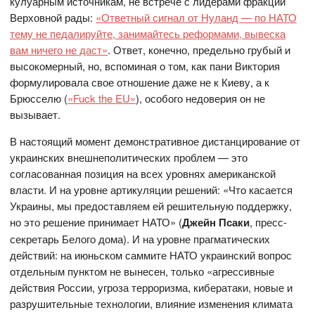
кулуарным источникам, не встрече с лидерами фракций
Верховной рады:
«Ответный сигнал от Нуланд — по НАТО
тему не педалируйте, занимайтесь реформами, вывеска
вам ничего не даст»
. Ответ, конечно, предельно грубый и
высокомерный, но, вспоминая о том, как пани Виктория
формулировала свое отношение даже не к Киеву, а к
Брюсселю (
«Fuck the EU»
), особого недоверия он не
вызывает.
В настоящий момент демонстративное дистанцирование от
украинских внешнеполитических проблем — это
согласованная позиция на всех уровнях американской
власти. И на уровне артикуляции решений: «Что касается
Украины, мы предоставляем ей решительную поддержку,
но это решение принимает НАТО» (
Джейн Псаки
, пресс-
секретарь Белого дома). И на уровне прагматических
действий: на июньском саммите НАТО украинский вопрос
отдельным пунктом не вынесен, только «агрессивные
действия России, угроза терроризма, кибератаки, новые и
разрушительные технологии, влияние изменения климата