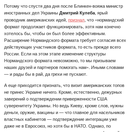
Потому что спустя два дня после Блинкен-вояжа министр
иностранных дел Украины
Дмитрий Кулеба
, ярый
проводник американских идей,
признал
, что «нормандский
формат продолжает функционировать, хотя нам конечно
хотелось бы, чтобы он был более эффективным.
Расширение Нормандского формата требует согласия всех
действующих участников формата, то есть прежде всего
России. Если на этом этапе изменение структуры
Нормандского формата невозможно, то мы призываем
наших друзей и партнеров помогать нам». Иными словами
— и рады бы в рай, да грехи не пускают.
А еще приходится признать, что визит американских топов
не принес Украине ничего. Кроме, естественно, дежурных
заверений о подтверждении приверженности США
суверенитету Украины. Но ведь Киеву, кроме слов, нужны
деньги, оружие, вакцины и — что главное для насельников
властных кабинетов — подтверждение интеграции уже
даже не в Евросоюз, но хотя бы в НАТО. Однако, по