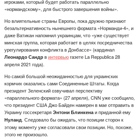
игроками, который будет работать параллельно
«нормандскому», для быстрого завершения войны».
Но влиятельные страны Европы, пока дружно признают
безальтернативность нынешнего формата «Норманди-4», и
даже Ватикан напомнил украинцам, что «уже существует
минская группа, которая работает в целях посредничества
урегулирования конфликта в Донбассе» (кардинал
Леонардо Сандр
в
интервью
газете La Reppublica 28
апреля 2021 года).
Но самой большой неожиданностью для украинских
кормчих оказались сами Соединенные Штаты. Когда
президент Зеленский озвучивал перспективу
«параллельного формата» (27 апреля), CNN уже сообщило,
что президент США Джо Байден намерен в мае отправить в
Украину госсекретаря
Энтони Блинкена
и приданной ему
Нуланд
. Следовало бы ожидать, что позиции сторон к
этому моменту уже согласовали свои позиции. Но, похоже,
этого не произошло.