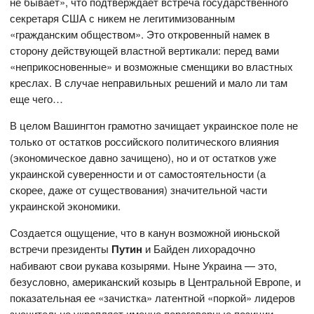
не бывает», что подтверждает встреча государственного
секретаря США с никем не легитимизованным
«гражданским обществом». Это откровенный намек в
сторону действующей властной вертикали: перед вами
«неприкосновенные» и возможные сменщики во властных
креслах. В случае неправильных решений и мало ли там
еще чего…
В целом Вашингтон грамотно зачищает украинское поле не
только от остатков российского политического влияния
(экономическое давно зачищено), но и от остатков уже
украинской суверенности и от самостоятельности (а
скорее, даже от существования) значительной части
украинской экономики.
Создается ощущение, что в канун возможной июньской
встречи президенты
Путин
и Байден лихорадочно
набивают свои рукава козырями. Ныне Украина — это,
безусловно, американский козырь в Центральной Европе, и
показательная ее «зачистка» латентной «поркой» лидеров
значительно укрепляет именно переговорные позиции