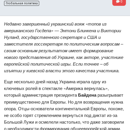
0
Глобальная политика
Недавно завершенный украинский вояж «топов из
американского Госдепа» — Энтони Блинкена и Виктории
Нуланд, государственного секретаря и США и
заместителя госсекретаря по политическим вопросам –
своим основным результатом имеет формирование
нового представления об Украине, как акторе, участнике
европейской политической игры. Если точнее – об
изъятии у киевской власти этого качества участника.
Еще несколько дней назад Украина играла одну из
ключевых ролей в спектакле «Америка вернулась»,
который администрация президента
Байдена
разыгрывает
преимущественно для Европы. Но для возвращения нужна
опора. Отцы-основатели континентальной Европы, похоже,
не особо горят стремлением вернуться под диктат из-за
Большой Лужи и осмелели настолько, что даже заговорили
о необходимости формирования общеевропейской армии,